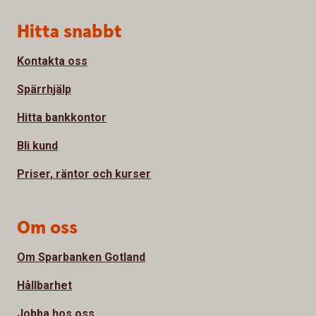
Sidfot
Hitta snabbt
Kontakta oss
Spärrhjälp
Hitta bankkontor
Bli kund
Priser, räntor och kurser
Om oss
Om Sparbanken Gotland
Hållbarhet
Jobba hos oss