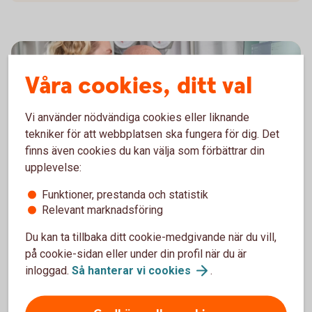
Våra cookies, ditt val
Vi använder nödvändiga cookies eller liknande
tekniker för att webbplatsen ska fungera för dig. Det
finns även cookies du kan välja som förbättrar din
upplevelse:
Funktioner, prestanda och statistik
Hantera er ekonomi på ett
Relevant marknadsföring
enkelt,
snabbt
och
säkert
Du kan ta tillbaka ditt cookie-medgivande när du vill,
sätt med bankintegration.
på cookie-sidan eller under din profil när du är
inloggad.
Så hanterar vi
cookies
.