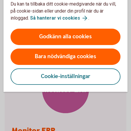
Du kan ta tillbaka ditt cookie-medgivande när du vill,
Hantera er ekonomi på ett
på cookie-sidan eller under din profil när du är
inloggad.
Så hanterar vi cookies
.
enkelt,
snabbt
och
säkert
sätt med bankintegration.
Godkänn alla cookies
Bara nödvändiga cookies
Cookie-inställningar
Monitor ERP
Monitor ERP