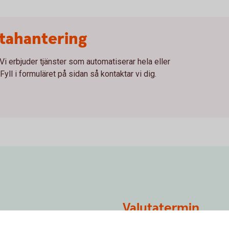
tahantering
 Vi erbjuder tjänster som automatiserar hela eller
Fyll i formuläret på sidan så kontaktar vi dig.
Valutatermin
an två valutor där du köper
Beräkna vad det exakta utfallet