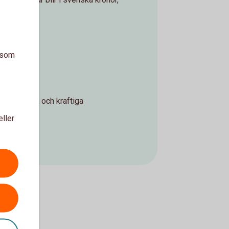
am i tiden.
a som
 mot snabba och kraftiga
eller