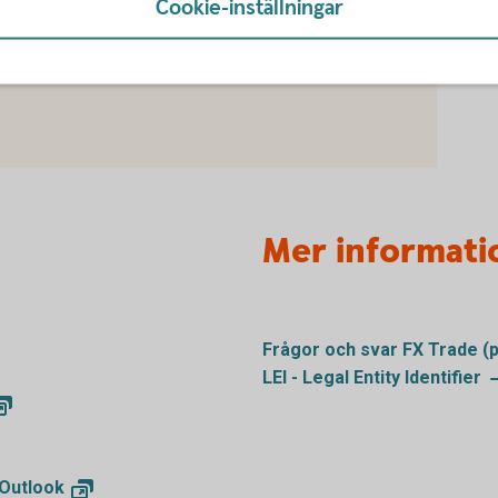
Cookie-inställningar
du först godkänna cookies för Funktioner, prestanda
Mer informati
Frågor och svar FX Trade
(
LEI - Legal Entity
Identifier
Outlook