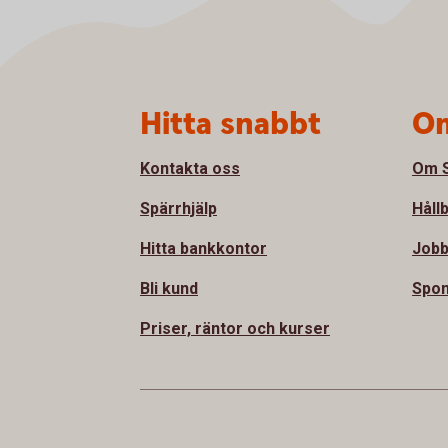
Sidfot
Hitta snabbt
Om
Kontakta oss
Om S
Spärrhjälp
Håll
Hitta bankkontor
Jobb
Bli kund
Spon
Priser, räntor och kurser