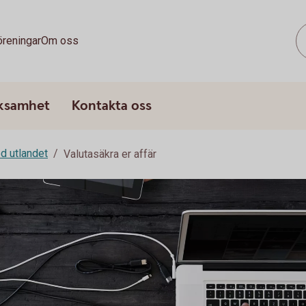
öreningar
Om oss
rksamhet
Kontakta oss
d utlandet
Valutasäkra er affär