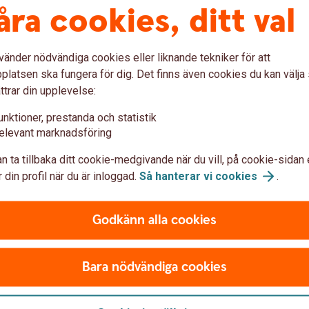
åra cookies, ditt val
även om affären sker längre fr
Valutatermin
vänder nödvändiga cookies eller liknande tekniker för att
latsen ska fungera för dig. Det finns även cookies du kan välj
ttrar din upplevelse:
Valutaoption
unktioner, prestanda och statistik
elevant marknadsföring
ts valutaexponering under en
En valutaoption försäkrar dig
n annan.
valutasvängningar.
n ta tillbaka ditt cookie-medgivande när du vill, på cookie-sidan 
 din profil när du är inloggad.
Så hanterar vi
cookies
.
Valutaoption
Godkänn alla cookies
Bara nödvändiga cookies
iskhantering