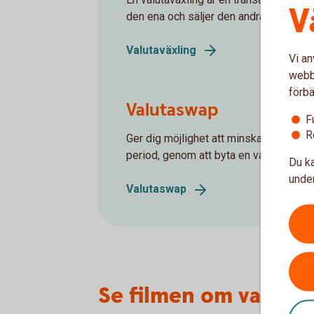
V
den ena och säljer den andra.
Valutaväxling
Vi an
webbp
förbä
Valutaswap
F
R
Ger dig möjlighet att minska företage
period, genom att byta en valuta mot e
Du ka
under
Valutaswap
Se filmen om valutar