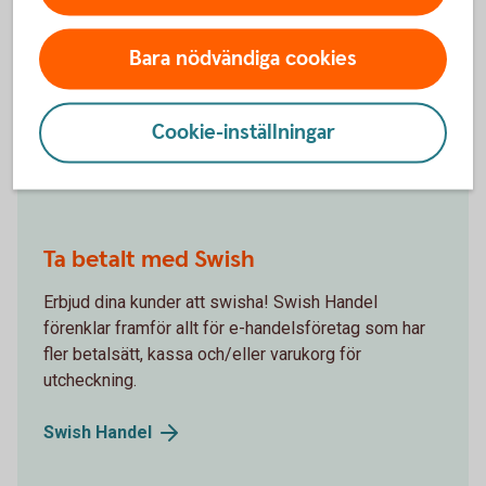
Med Swedbank Pays plattform för butik och e-
Bara nödvändiga cookies
handel får du allt du behöver för att på ett smidigt
sätt kunna ta betalt av dina kunder – var de än
befinner sig.
Cookie-inställningar
Ta betalt i butik och
online
Ta betalt med Swish
Erbjud dina kunder att swisha! Swish Handel
förenklar framför allt för e-handelsföretag som har
fler betalsätt, kassa och/eller varukorg för
utcheckning.
Swish
Handel