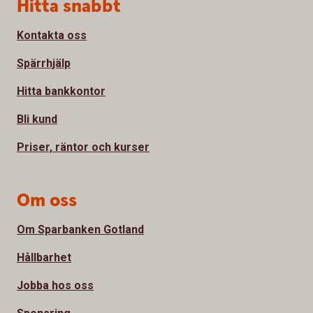
Sidfot
Hitta snabbt
Kontakta oss
Spärrhjälp
Hitta bankkontor
Bli kund
Priser, räntor och kurser
Om oss
Om Sparbanken Gotland
Hållbarhet
Jobba hos oss