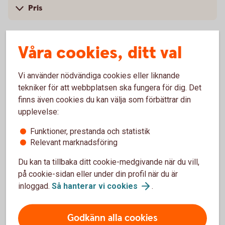
Pris
Våra cookies, ditt val
Fler tjänster
Vi använder nödvändiga cookies eller liknande
tekniker för att webbplatsen ska fungera för dig. Det
Vi erbjuder även skräddarsydda lösningar och ännu
finns även cookies du kan välja som förbättrar din
fler tjänster beroende på vad du och ditt företag
upplevelse:
behöver. Med rätt konton, kort och smidiga sätt att
Funktioner, prestanda och statistik
betala och ta betalt kan du fokusera på att driva
Relevant marknadsföring
ditt företag.
Du kan ta tillbaka ditt cookie-medgivande när du vill,
på cookie-sidan eller under din profil när du är
inloggad.
Så hanterar vi
cookies
.
Godkänn alla cookies
Ta betalt av dina kunder