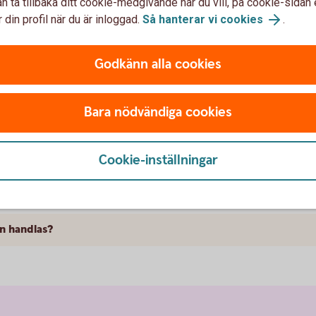
n ta tillbaka ditt cookie-medgivande när du vill, på cookie-sidan 
 din profil när du är inloggad.
Så hanterar vi cookies
.
Godkänn alla cookies
var om FRA
Bara nödvändiga cookies
Cookie-inställningar
an handlas?