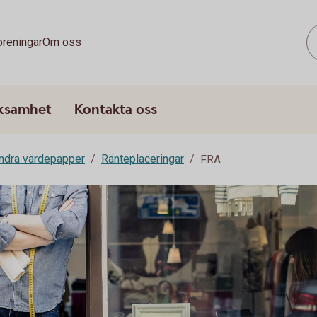
öreningar
Om oss
rksamhet
Kontakta oss
andra värdepapper
Ränteplaceringar
FRA