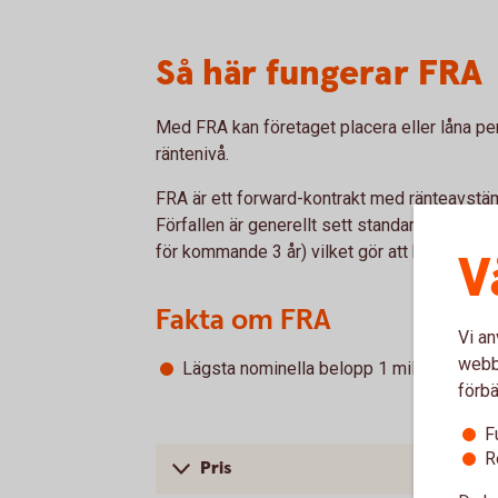
Så här fungerar FRA
Med FRA kan företaget placera eller låna pe
räntenivå.
FRA är ett forward-kontrakt med ränteavstä
Förfallen är generellt sett standardiserade 
för kommande 3 år) vilket gör att kontrakten h
V
Fakta om FRA
Vi an
webbp
Lägsta nominella belopp 1 miljoner SEK
förbä
F
R
Pris