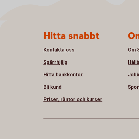
Sidfot
Hitta snabbt
Om
Kontakta oss
Om S
Spärrhjälp
Håll
Hitta bankkontor
Jobb
Bli kund
Spon
Priser, räntor och kurser