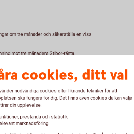
ngar om tre månader och säkerställa en viss
mning mot tre månaders Stibor-ränta.
kring 12 stycken s k IMM-datum (fyra per år
ar en god likviditet.
åra cookies, ditt val
vänder nödvändiga cookies eller liknande tekniker för att
latsen ska fungera för dig. Det finns även cookies du kan välj
ttrar din upplevelse:
unktioner, prestanda och statistik
elevant marknadsföring