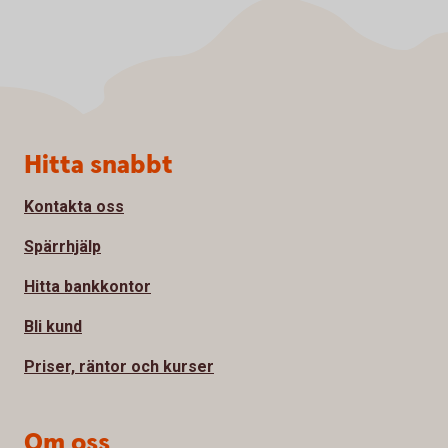
Sidfot
Hitta snabbt
Kontakta oss
Spärrhjälp
Hitta bankkontor
Bli kund
Priser, räntor och kurser
Om oss