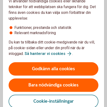
Vi använder nödvändiga cookies eller liknande
Vilka förändringar kommer skogs- och
tekniker för att webbplatsen ska fungera för dig. Det
lantbrukare behöva göra?
finns även cookies du kan välja som förbättrar din
upplevelse:
Vilken forskning och lagstiftning ligger till grund
Funktioner, prestanda och statistik
för arbetet?
Relevant marknadsföring
Du kan ta tillbaka ditt cookie-medgivande när du vill,
Vad händer om man inte påbörjar den här resan?
på cookie-sidan eller under din profil när du är
inloggad.
Så hanterar vi
cookies
.
Godkänn alla cookies
Ställ om till en mer hållbar
verksamhet
Bara nödvändiga cookies
Vi erbjuder finansieringslösningar för att hjälpa dig
ställa om till ett mer hållbart skogs- och lantbruk.
Cookie-inställningar
Skog och lantbruk – mer
information