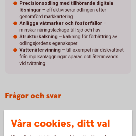
Precisionsodling med tillhörande digitala
lösningar
– effektiviserar odlingen efter
genomförd markkartering
Anlägga våtmarker och fosforfällor
–
minskar näringsläckage till sjö och hav
Strukturkalkning
– kalkning för förbättring av
odlingsjordens egenskaper
Vattenåtervinning
– till exempel när diskvattnet
från mjölkanläggningar sparas och återanvänds
vid tvättning
Frågor och svar
Våra cookies, ditt val
Varför är det viktigt att investera på ett hållbart
sätt?