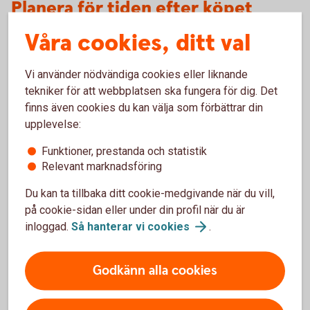
Planera för tiden efter köpet
Våra cookies, ditt val
Affären är inte klar bara för att avtalet är påskrivet. Hur du
tar hand om företaget efter köpet kan vara minst lika viktigt.
Vi använder nödvändiga cookies eller liknande
Fundera tidigt på hur verksamheterna ska fungera
tekniker för att webbplatsen ska fungera för dig. Det
tillsammans. Vad ska förändras och vad ska fortsätta som
finns även cookies du kan välja som förbättrar din
tidigare? Hur påverkas medarbetare, kunder och
upplevelse:
leverantörer?
Funktioner, prestanda och statistik
En tydlig plan för den första tiden efter köpet kan göra det
Relevant marknadsföring
enklare att prioritera och skapa trygghet i förändringen.
Du kan ta tillbaka ditt cookie-medgivande när du vill,
på cookie-sidan eller under din profil när du är
inloggad.
Så hanterar vi
cookies
.
Ta hjälp inför företagsköpet
Godkänn alla cookies
Ett företagsköp kan väcka frågor om allt från
finansiering till skatt och juridik. Därför kan det vara