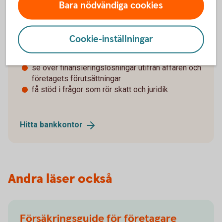
Bara nödvändiga cookies
bra att ta hjälp av rådgivare och andra specialister
tidigt i processen.
Vi kan hjälpa dig att:
Cookie-inställningar
hitta företag till salu
se över finansieringslösningar utifrån affären och
företagets förutsättningar
få stöd i frågor som rör skatt och juridik
Hitta
bankkontor
Andra läser också
Försäkringsguide för företagare