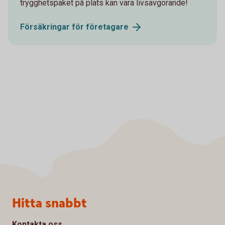
trygghetspaket på plats kan vara livsavgörande!
Försäkringar för
företagare
Sidfot
Hitta snabbt
Kontakta oss