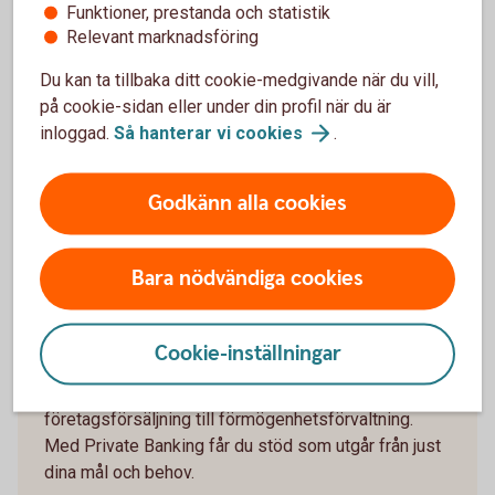
Därför är det klokt att redan i god tid säkerställa att viktiga
Funktioner, prestanda och statistik
juridiska dokument finns på plats, till exempel:
Relevant marknadsföring
testamente
Du kan ta tillbaka ditt cookie-medgivande när du vill,
framtidsfullmakt
på cookie-sidan eller under din profil när du är
kompanjonavtal om det finns flera ägare
inloggad.
Så hanterar vi
cookies
.
Med en tydlig plan kan verksamheten fortsätta fungera
även om något oväntat inträffar.
Godkänn alla cookies
Bara nödvändiga cookies
Bli kontaktad av Private
Banking
Cookie-inställningar
Vi hjälper dig att planera helheten – från
företagsförsäljning till förmögenhetsförvaltning.
Med Private Banking får du stöd som utgår från just
dina mål och behov.