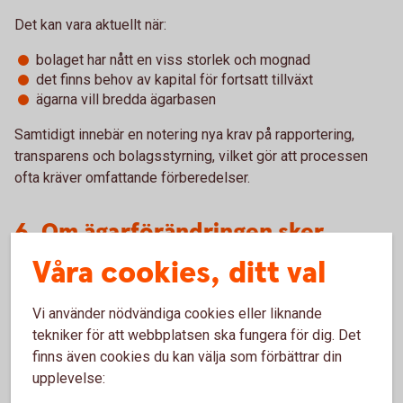
Det kan vara aktuellt när:
bolaget har nått en viss storlek och mognad
det finns behov av kapital för fortsatt tillväxt
ägarna vill bredda ägarbasen
Samtidigt innebär en notering nya krav på rapportering,
transparens och bolagsstyrning, vilket gör att processen
ofta kräver omfattande förberedelser.
6. Om ägarförändringen sker
oväntat
Våra cookies, ditt val
Alla ägarövergångar sker inte planerat. Om en företagare
Vi använder nödvändiga cookies eller liknande
blir sjuk eller avlider kan ägandet övergå till arvingar eller
tekniker för att webbplatsen ska fungera för dig. Det
ett dödsbo, vilket ibland skapar osäkerhet kring företagets
finns även cookies du kan välja som förbättrar din
framtid.
upplevelse: