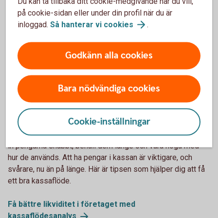
Du kan ta tillbaka ditt cookie-medgivande när du vill,
på cookie-sidan eller under din profil när du är
inloggad.
Så hanterar vi
cookies
.
Godkänn alla cookies
Bara nödvändiga cookies
1132119378
Vikten av att ha ett bra kassaflöde
Cookie-inställningar
Utgångspunkten för ett bra kassaflöde i företaget är att få
in pengarna snabbt, behåll dem länge och vara noga med
hur de används. Att ha pengar i kassan är viktigare, och
svårare, nu än på länge. Här är tipsen som hjälper dig att få
ett bra kassaflöde.
Få bättre likviditet i företaget med
kassaflödesanalys