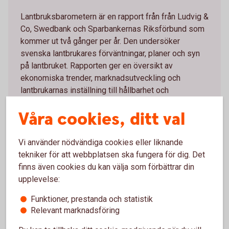
Lantbruksbarometern är en rapport från från Ludvig &
Co, Swedbank och Sparbankernas Riksförbund som
kommer ut två gånger per år. Den undersöker
svenska lantbrukares förväntningar, planer och syn
på lantbruket. Rapporten ger en översikt av
ekonomiska trender, marknadsutveckling och
lantbrukarnas inställning till hållbarhet och
framtidsfrågor inom lantbrukssektorn.
Våra cookies, ditt val
Lantbruksbarometern
Vi använder nödvändiga cookies eller liknande
tekniker för att webbplatsen ska fungera för dig. Det
finns även cookies du kan välja som förbättrar din
upplevelse:
Fler tips för dig som är
Funktioner, prestanda och statistik
lantbrukare
Relevant marknadsföring