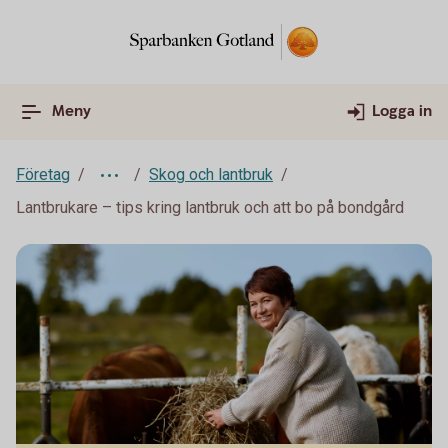
Meny
Logga in
Företag
Skog och lantbruk
Lantbrukare – tips kring lantbruk och att bo på bondgård