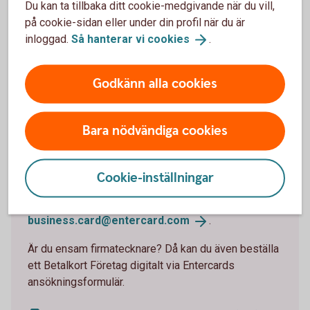
Du kan ta tillbaka ditt cookie-medgivande när du vill,
Ansök digitalt om höjd kreditgräns som ensam
på cookie-sidan eller under din profil när du är
firmatecknare
inloggad.
Så hanterar vi
cookies
.
Godkänn alla cookies
Beställ kort till en kollega
Bara nödvändiga cookies
Behöver en kollega på företaget ett företagskort?
Du kan enkelt beställa det om du är firmatecknare
Cookie-inställningar
genom att skicka in en beställningsblankett via post
eller genom att mejla den till
business.card@entercard.
com
.
Är du ensam firmatecknare? Då kan du även beställa
ett Betalkort Företag digitalt via Entercards
ansökningsformulär.