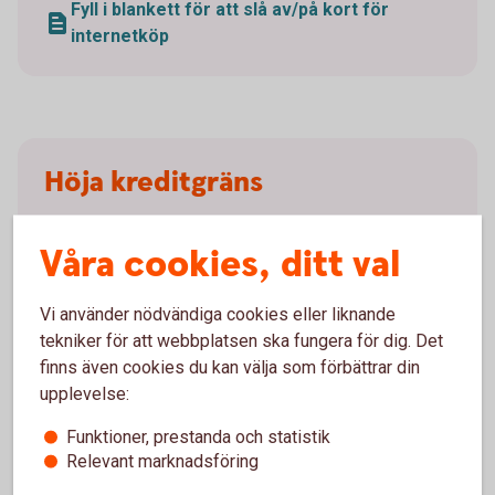
Fyll i blankett för att slå av/på kort för
internetköp
Höja kreditgräns
Vill du höja kreditgränsen för ditt kort gör du det
Våra cookies, ditt val
genom att skicka in en ansökan. Fyll i
ansökningsblanketten nedan och skicka in den via
post eller genom att mejla den till
Vi använder nödvändiga cookies eller liknande
business.card@entercard.
com
.
tekniker för att webbplatsen ska fungera för dig. Det
finns även cookies du kan välja som förbättrar din
Är du ensam firmatecknare kan du även ansöka
upplevelse:
digitalt genom Entercards ansökningsformulär.
Funktioner, prestanda och statistik
Relevant marknadsföring
Fyll i ansökningsblankett för höjd kreditgräns
(pdf)