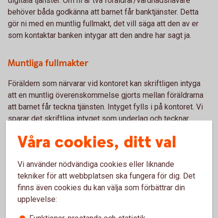
digitala tjänster. Om ni är två föräldrar/vårdnadshavare
behöver båda godkänna att barnet får banktjänster. Detta
gör ni med en muntlig fullmakt, det vill säga att den av er
som kontaktar banken intygar att den andre har sagt ja.
Muntliga fullmakter
Föräldern som närvarar vid kontoret kan skriftligen intyga
att en muntlig överenskommelse gjorts mellan föräldrarna
att barnet får teckna tjänsten. Intyget fylls i på kontoret. Vi
sparar det skriftliga intyget som underlag och tecknar
tjänsten åt barnet.
Våra cookies, ditt val
För att muntlig fullmakt ska gälla vid tecknande av Mobilt
BankID behöver ditt barn följa med till bankkontoret och ha
Vi använder nödvändiga cookies eller liknande
med sig ID-kort och den mobila enhet där BankID:t ska vara.
tekniker för att webbplatsen ska fungera för dig. Det
finns även cookies du kan välja som förbättrar din
upplevelse:
Funktioner, prestanda och statistik