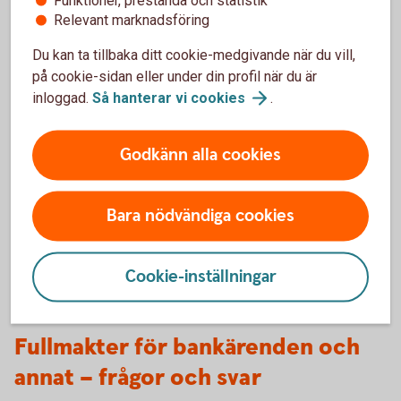
Relevant marknadsföring
Fullmaktsgivare
Du kan ta tillbaka ditt cookie-medgivande när du vill,
på cookie-sidan eller under din profil när du är
Den som ger fullmakt åt en annan person kallas för
inloggad.
Så hanterar vi
cookies
.
fullmaktsgivare eller huvudman.
Godkänn alla cookies
Fullmaktshavare
Den som får fullmakten kallas för fullmaktshavare –
Bara nödvändiga cookies
även kallad fullmaktstagare eller ombud.
Cookie-inställningar
Fullmakter för bankärenden och
annat – frågor och svar