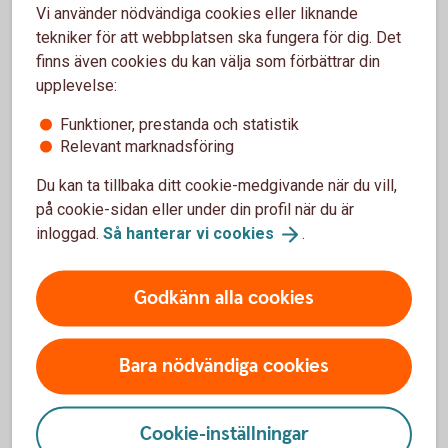
Vi använder nödvändiga cookies eller liknande
tekniker för att webbplatsen ska fungera för dig. Det
Betala resan med Betalkort
Företag
finns även cookies du kan välja som förbättrar din
upplevelse:
Funktioner, prestanda och statistik
Relevant marknadsföring
Behöver jag ytterligare försäkring?
Du kan ta tillbaka ditt cookie-medgivande när du vill,
När du är ute och reser är det viktigt med ett ordentligt
på cookie-sidan eller under din profil när du är
försäkringsskydd i form av exempelvis en reseförsäkring.
inloggad.
Så hanterar vi
cookies
.
Om du inte har ett reseskydd i din hemförsäkring bör du
teckna en separat reseförsäkring.
Godkänn alla cookies
Kontakta Trygg-Hansa
Bara nödvändiga cookies
Frågor om försäkringen och vid anmälan av skada klicka på
respektive kort för kontaktuppgifter.
Cookie-inställningar