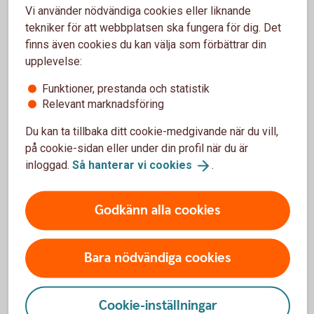
Vi använder nödvändiga cookies eller liknande
Skriv ut blanketten och signera
tekniker för att webbplatsen ska fungera för dig. Det
Skicka inskannad blankett till
finns även cookies du kan välja som förbättrar din
business.fraud@entercard.
com
upplevelse:
Alternativt skicka via post till:
Entercard Group AB Kreditservice Företag 105 34
Funktioner, prestanda och statistik
Relevant marknadsföring
Entercard står för porto då "Svarpost" anges i adressfältet.
Du kan ta tillbaka ditt cookie-medgivande när du vill,
på cookie-sidan eller under din profil när du är
inloggad.
Så hanterar vi
cookies
.
Spärra ditt kort
Godkänn alla cookies
Ring och spärra ditt kort på 08-411 10 11
Spärra ditt kort från utlandet
Bara nödvändiga cookies
Ring och spärra ditt kort från utlandet på +46
8-411 10 11
Cookie-inställningar