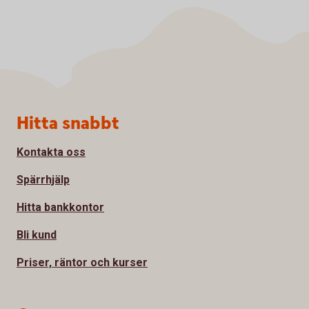
Sidfot
Hitta snabbt
Kontakta oss
Spärrhjälp
Hitta bankkontor
Bli kund
Priser, räntor och kurser