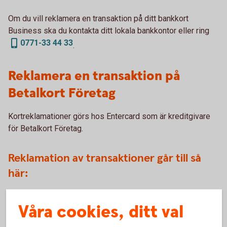
Om du vill reklamera en transaktion på ditt bankkort
Business ska du kontakta ditt lokala bankkontor eller ring
0771-33 44 33
.
Reklamera en transaktion på
Betalkort Företag
Kortreklamationer görs hos Entercard som är kreditgivare
för Betalkort Företag.
Reklamation av transaktioner går till så
här:
Välj den blankett som bäst beskriver anledningen till
Våra cookies, ditt val
reklamationen
(entercard.se)