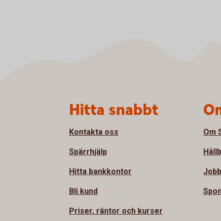
Sidfot
Hitta snabbt
Om
Kontakta oss
Om S
Spärrhjälp
Håll
Hitta bankkontor
Jobb
Bli kund
Spon
Priser, räntor och kurser