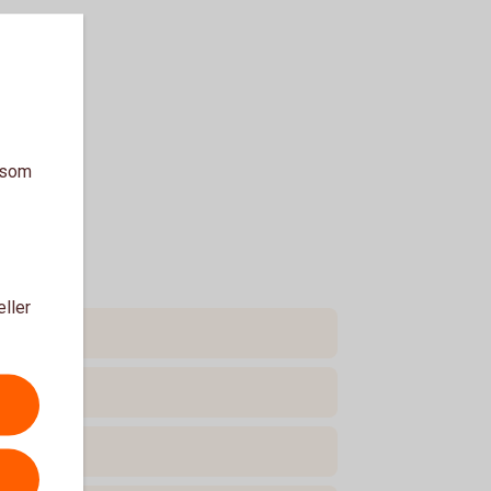
a som
eller