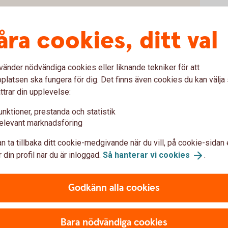
åra cookies, ditt val
vänder nödvändiga cookies eller liknande tekniker för att
latsen ska fungera för dig. Det finns även cookies du kan välj
ttrar din upplevelse:
unktioner, prestanda och statistik
na
elevant marknadsföring
n ta tillbaka ditt cookie-medgivande när du vill, på cookie-sidan 
g Pay?
 din profil när du är inloggad.
Så hanterar vi
cookies
.
sung Pay?
Godkänn alla cookies
ng Pay?
Bara nödvändiga cookies