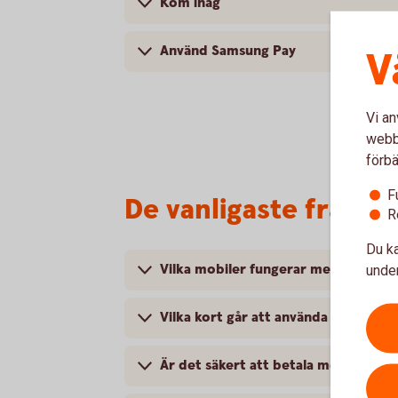
Kom ihåg
Använd Samsung Pay
V
Vi an
webbp
förbä
F
De vanligaste frågor
R
Du ka
Vilka mobiler fungerar med Samsun
under
Vilka kort går att använda med Sam
Är det säkert att betala med Samsu