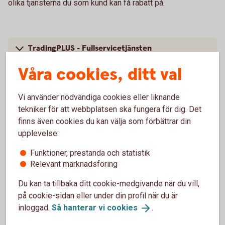
olika tjänsterna du som kund kan få rabatt på.
TradingPLUS - Fullservicetjänsten
Våra cookies, ditt val
TradingFLEX - Basförsäljningstjänsten
Vi använder nödvändiga cookies eller liknande
tekniker för att webbplatsen ska fungera för dig. Det
finns även cookies du kan välja som förbättrar din
upplevelse:
Funktioner, prestanda och statistik
Finansiera företagsbilar
Relevant marknadsföring
Du kan ta tillbaka ditt cookie-medgivande när du vill,
Leasa enstaka bilar (1-4
bilar)
på cookie-sidan eller under din profil när du är
Leasa enstaka bilar med grön billeasing (1-4
bilar)
inloggad.
Så hanterar vi
cookies
.
Ramavtal billeasing (5 bilar och
uppåt)