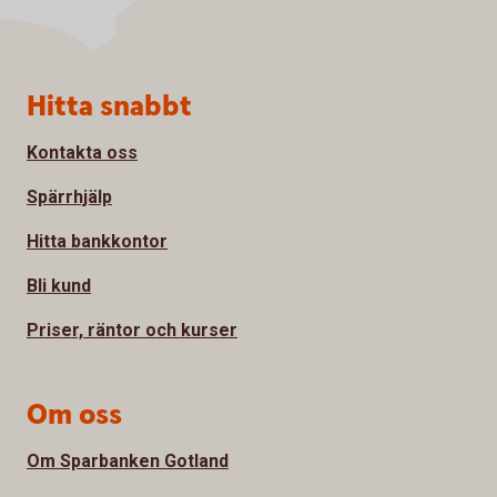
Sidfot
Hitta snabbt
Kontakta oss
Spärrhjälp
Hitta bankkontor
Bli kund
Priser, räntor och kurser
Om oss
Om Sparbanken Gotland