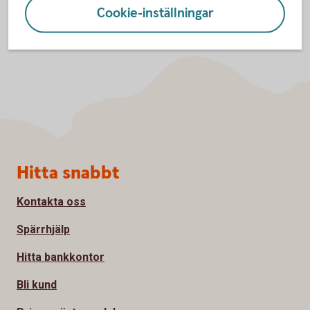
Cookie-inställningar
Sidfot
Hitta snabbt
Kontakta oss
Spärrhjälp
Hitta bankkontor
Bli kund