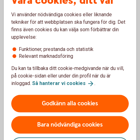
Våra cookies, ditt val
Tjänstepension med depå
Vi använder nödvändiga cookies eller liknande
tekniker för att webbplatsen ska fungera för dig. Det
finns även cookies du kan välja som förbättrar din
Extra pensionsavsättning
upplevelse:
Erbjud medarbetarna löneväxling
Funktioner, prestanda och statistik
Relevant marknadsföring
Direktpension
Du kan ta tillbaka ditt cookie-medgivande när du vill,
på cookie-sidan eller under din profil när du är
inloggad.
Så hanterar vi
cookies
.
Företag med kollektivavtal
Alternativ ITP
Godkänn alla cookies
Bara nödvändiga cookies