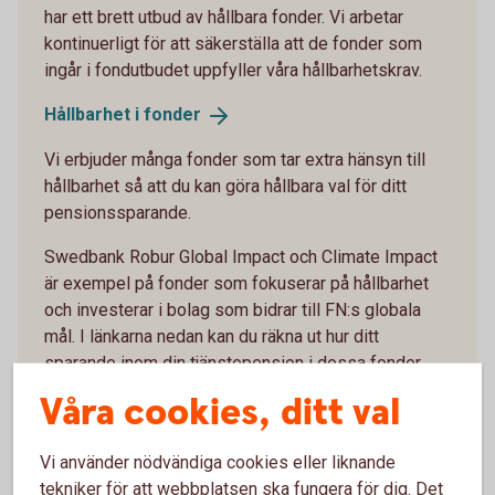
har ett brett utbud av hållbara fonder. Vi arbetar
kontinuerligt för att säkerställa att de fonder som
ingår i fondutbudet uppfyller våra hållbarhetskrav.
Hållbarhet i
fonder
Vi erbjuder många fonder som tar extra hänsyn till
hållbarhet så att du kan göra hållbara val för ditt
pensionssparande.
Swedbank Robur Global Impact och Climate Impact
är exempel på fonder som fokuserar på hållbarhet
och investerar i bolag som bidrar till FN:s globala
mål. I länkarna nedan kan du räkna ut hur ditt
sparande inom din tjänstepension i dessa fonder
kan bidra till hållbarhetsaktiviteter.
Våra cookies, ditt val
Global Impact - Placera din tjänstepension med
fokus på en hållbar
Vi använder nödvändiga cookies eller liknande
utveckling (swedbank-robur.se)
tekniker för att webbplatsen ska fungera för dig. Det