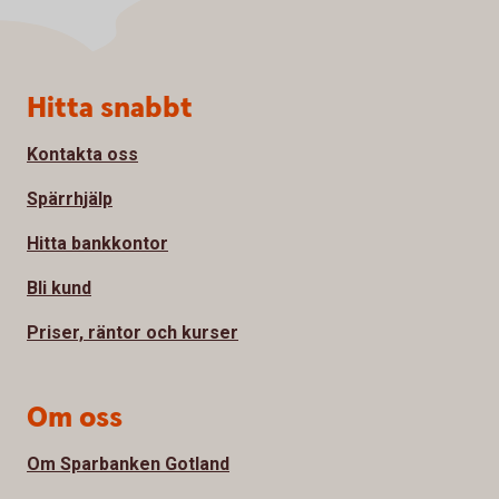
Sidfot
Hitta snabbt
Kontakta oss
Spärrhjälp
Hitta bankkontor
Bli kund
Priser, räntor och kurser
Om oss
Om Sparbanken Gotland