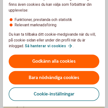
finns även cookies du kan välja som förbättrar din
Climate Impact - Placera din tjänstepension med
upplevelse:
fokus på en hållbar
Funktioner, prestanda och statistik
utveckling (swedbank-robur.se)
Relevant marknadsföring
Du kan ta tillbaka ditt cookie-medgivande när du vill,
på cookie-sidan eller under din profil när du är
inloggad.
Så hanterar vi
cookies
.
Se dina försäkringar
Godkänn alla cookies
Du kan se dina försäkringar och byta fonder i både
internetbanken, appen eller via portalen Mina
Försäkringar.
Bara nödvändiga cookies
I internetbanken och appen
Cookie-inställningar
1. Logga in i internetbanken eller appen.
2. Tryck på Pension och Visa innehav.