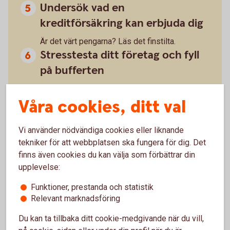
Undersök vad en
kreditförsäkring kan erbjuda dig
Är det värt pengarna? Läs det finstilta.
Stresstesta ditt företag och fyll
på bufferten
Håll koll på likviditeten och stresstesta ditt
Våra cookies, ditt val
företag regelbundet. Hur robust är företaget vid
oväntade händelser? Vad händer om din
största kund ställer in betalningarna? Bygg upp
Vi använder nödvändiga cookies eller liknande
ekonomiska reserver när du kan.
tekniker för att webbplatsen ska fungera för dig. Det
finns även cookies du kan välja som förbättrar din
upplevelse:
Funktioner, prestanda och statistik
Relevant marknadsföring
Därför ser vi många konkurser nu
Du kan ta tillbaka ditt cookie-medgivande när du vill,
– Lågkonjunkturen med sviktande efterfrågan, höga