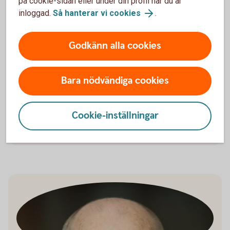
på cookie-sidan eller under din profil när du är
räntor och inflation har slagit hårt mot många företag.
inloggad.
Så hanterar vi cookies
.
Vi ser att konkurserna har ökat i många branscher
och över hela landet. Det kan också vara så att
Godkänn alla cookies
corona-stöden har hållit liv i en del företag som
annars skulle gått omkull tidigare.
Återbetalningskraven på de anstånd med
Bara nödvändiga cookies
arbetsgivaravgifter och moms som gavs under
pandemin, har också frestat på likviditeten hos
många företag.
Cookie-inställningar
Jörgen Kennemar, företagarekonom, Swedbank