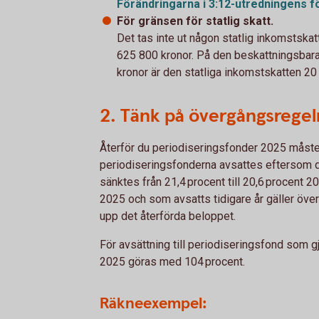
Förändringarna i 3:12-utredningens f
För gränsen för statlig skatt.
Det tas inte ut någon statlig inkomstskat
625 800 kronor. På den beskattningsbar
kronor är den statliga inkomstskatten 20
2. Tänk på övergångsregel
Återför du periodiseringsfonder 2025 måste d
periodiseringsfonderna avsattes eftersom de
sänktes från 21,4 procent till 20,6 procent 
2025 och som avsatts tidigare år gäller öve
upp det återförda beloppet.
För avsättning till periodiseringsfond som g
2025 göras med 104 procent.
Räkneexempel: