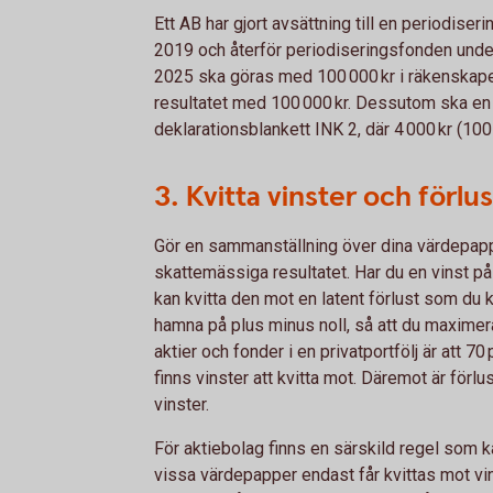
Ett AB har gjort avsättning till en periodise
2019 och återför periodiseringsfonden unde
2025 ska göras med 100 000 kr i räkenskap
resultatet med 100 000 kr. Dessutom ska en
deklarationsblankett INK 2, där 4 000 kr (100
3. Kvitta vinster och förlu
Gör en sammanställning över dina värdepapp
skattemässiga resultatet. Har du en vinst på
kan kvitta den mot en latent förlust som du k
hamna på plus minus noll, så att du maximera
aktier och fonder i en privatportfölj är att 70
finns vinster att kvitta mot. Däremot är förlu
vinster.
För aktiebolag finns en särskild regel som ka
vissa värdepapper endast får kvittas mot vi