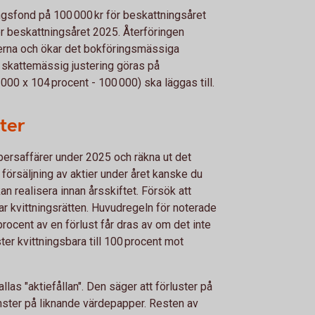
ringsfond på 100 000 kr för beskattningsåret
r beskattningsåret 2025. Återföringen
erna och ökar det bokföringsmässiga
 skattemässig justering göras på
 000 x 104 procent - 100 000) ska läggas till.
ster
ersaffärer under 2025 och räkna ut det
 försäljning av aktier under året kanske du
an realisera innan årsskiftet. Försök att
r kvittningsrätten. Huvudregeln för noterade
 procent av en förlust får dras av om det inte
ster kvittningsbara till 100 procent mot
llas "aktiefållan". Den säger att förluster på
nster på liknande värdepapper. Resten av