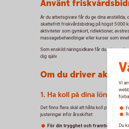
Använt friskvårdsbid
Är du arbetsgivare får du ge dina anställda, o
skattefritt friskvårdsbidrag på högst 5 000 kr
aktiviteter som gymkort, ridlektioner, avstr
massagebehandlingar eller kurser som inneh
Som enskild näringsidkare får du göra avdrag f
dig själv.
V
Om du driver aktieb
Vi an
webbp
1. Ha koll på dina löneutta
förbä
Det finns flera skäl att hålla koll på vad du t
F
R
justeringar inför årsskiftet:
Du ka
För din trygghet och framtida pension