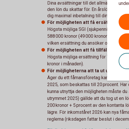
Dina avsättningar till det allmänna pens
under
den lön du skattar för. En årslön på 650 
dig maximal inbetalning till din allmänna
För möjligheten att få ersättning när d
Högsta möjliga SGI (sjukpenningsgrundan
588 000 kronor (49 000 kronor i månaden)
vilken ersättning du ansöker om hos För
För möjligheten att få tillfällig föräl
Högsta möjliga ersättning för VAB får du
kronor i månaden).
För möjligheterna att ta ut utdelning.
Äger du ett fåmansföretag kan du ta ut u
2025, som beskattas till 20 procent. Har 
kunna utnyttja den möjligheten måste du s
utrymmet 2025) gällde att du tog ut en lö
200 kronor + 5 procent av den kontanta 
lägre. För inkomståret 2026 kan nya fåma
reglerna (riksdagen fattar beslut i dece