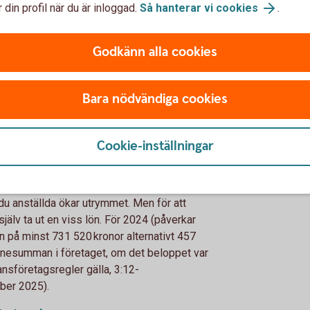
ions- och försäkringssystemet grundar sig på
 din profil när du är inloggad.
Så hanterar vi cookies
.
442 kronor (cirka 54 204 kronor i månaden) ger
 pension.
Godkänn alla cookies
u blir sjuk eller ska vara föräldraledig.
de inkomst) får du när du har en årslön på
. Hur mycket du får i ersättning beror på
Bara nödvändiga cookies
säkringskassan.
drapenning (VAB).
 vid en årslön på 441 000 kronor (36 750
Cookie-inställningar
tdelning på 209 550 kronor inkomståret
du anställda ökar utrymmet. Men för att
jälv ta ut en viss lön. För 2024 (påverkar
n på minst 731 520 kronor alternativt 457
lönesumman i företaget, om det beloppet var
nsföretagsregler gälla, 3:12-
mber 2025).