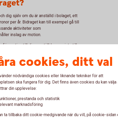
raget?
ch dig själv om du är anställd i bolaget, ett
onor per år. Bidraget kan till exempel gå till
essande aktiviteter som
åller inslag av motion.
ör motion till dina anställda, men inte till
åra cookies, ditt val
olag
vänder nödvändiga cookies eller liknande tekniker för att
latsen ska fungera för dig. Det finns även cookies du kan välj
g
ttrar din upplevelse:
agit ut i lön under året och eventuellt göra
unktioner, prestanda och statistik
elevant marknadsföring
n ta tillbaka ditt cookie-medgivande när du vill, på cookie-sidan 
.