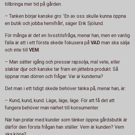
tillbringa mer tid på gården.
– Tanken börjar kanske gro: ’En av oss skulle kunna öppna
en butik och jobba hemifrån’, säger Erik Sjölund.
För många är det en livsstilsfråga, menar han, men en vanlig
fälla är att i ett första skede fokusera på
VAD
man ska sälja
och inte till
VEM
.
– Man sätter igång och pressar rapsolja, mal vete, eller
slaktar djur och kanske tar fram en jättebra produkt. Så
öppnar man dörren och frågar: Var är kunderna?
Det man i ett tidigt skede behöver tänka på, menar han, är:
– Kund, kund, kund. Läge, läge, läge. För att få det att
fungera behöver man närhet till konsumenter.
När han pratar med kunder som tänker öppna gårdsbutik är
därför den första frågan han ställer: Vem är kunden? Vem
ska köpa?