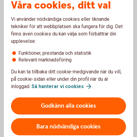
Våra cookies, ditt val
Vi använder nödvändiga cookies eller liknande
Erik Sjölund
tekniker för att webbplatsen ska fungera för dig. Det
Chef skog- och lantbruk
finns även cookies du kan välja som förbättrar din
upplevelse:
Funktioner, prestanda och statistik
Relevant marknadsföring
Gårdsförsäljning – Tips för att
Du kan ta tillbaka ditt cookie-medgivande när du vill,
på cookie-sidan eller under din profil när du är
komma igång
inloggad.
Så hanterar vi
cookies
.
Tänk igenom din produkt och vilka tillstånd du
behöver från din kommun. Ansök i tid så att du
Godkänn alla cookies
har tillstånd på plats när du vill starta.
Tänk noga igenom vilka dina kunder ska vara och
hur du ska nå dem?
Bara nödvändiga cookies
Hur ska du marknadsföra dig? Titta gärna på hur
andra som har lyckats har gjort.