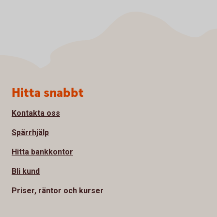
Sidfot
Hitta snabbt
Kontakta oss
Spärrhjälp
Hitta bankkontor
Bli kund
Priser, räntor och kurser