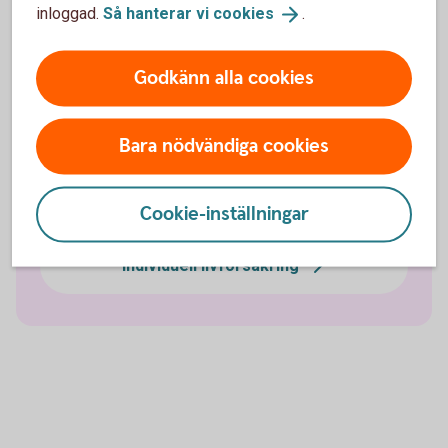
inloggad.
Så hanterar vi
cookies
.
Sjukförsäkring företag
Godkänn alla cookies
Olycksfallsförsäkring
Bara nödvändiga cookies
Tjänstegrupplivförsäkring TGL
Vårdförsäkring företag
Cookie-inställningar
Individuell livförsäkring