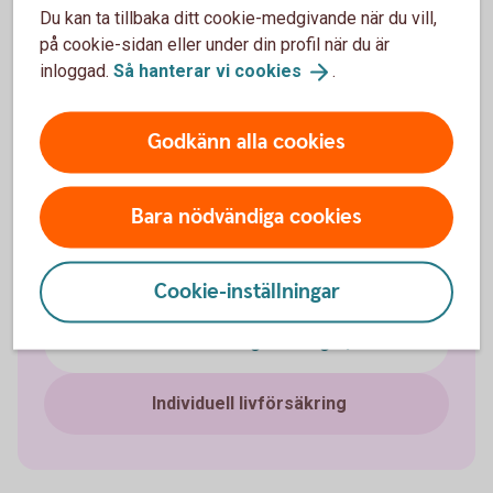
Du kan ta tillbaka ditt cookie-medgivande när du vill,
Välj innehåll i pensionsplanen
på cookie-sidan eller under din profil när du är
inloggad.
Så hanterar vi
cookies
.
Pensionssparande
Godkänn alla cookies
Sjukförsäkring företag
Bara nödvändiga cookies
Olycksfallsförsäkring
Tjänstegrupplivförsäkring TGL
Cookie-inställningar
Vårdförsäkring företag
Individuell livförsäkring