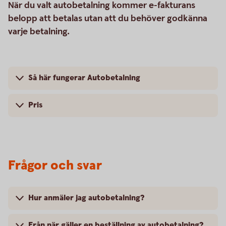
När du valt autobetalning kommer e-fakturans
belopp att betalas utan att du behöver godkänna
varje betalning.
Så här fungerar Autobetalning
Pris
Frågor och svar
Hur anmäler jag autobetalning?
Från när gäller en beställning av autobetalning?