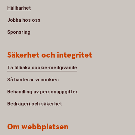
Hållbarhet
Jobba hos oss
Sponsring
Säkerhet och integritet
Ta tillbaka cookie-medgivande
Så hanterar vi cookies
Behandling av personuppgifter
Bedrägeri och säkerhet
Om webbplatsen