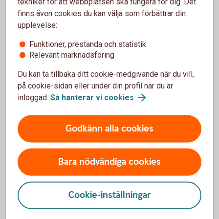
tekniker för att webbplatsen ska fungera för dig. Det
autobetalning?
finns även cookies du kan välja som förbättrar din
upplevelse:
Funktioner, prestanda och statistik
Relevant marknadsföring
Så skaffar du Autobetalning
Du kan ta tillbaka ditt cookie-medgivande när du vill,
Internetbanken
på cookie-sidan eller under din profil när du är
inloggad.
Så hanterar vi
cookies
.
Gör så här:
Godkänn alla cookies
Logga in till internetbanken
Gå till Betala/överföra/e-faktura
Välj anmäl e-faktura och följ instruktionen på sidan
Bara nödvändiga cookies
Cookie-inställningar
Logga in och skaffa
Autobetalning