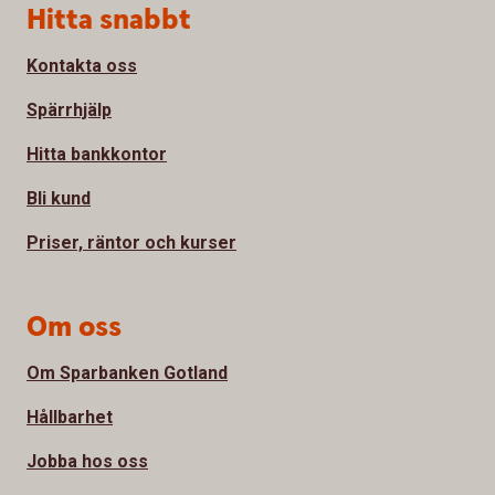
Sidfot
Hitta snabbt
Kontakta oss
Spärrhjälp
Hitta bankkontor
Bli kund
Priser, räntor och kurser
Om oss
Om Sparbanken Gotland
Hållbarhet
Jobba hos oss