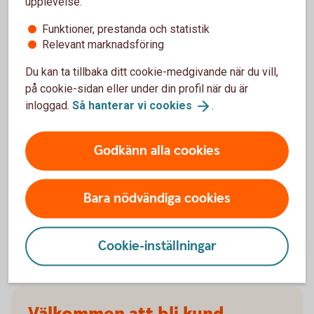
upplevelse:
försäkringarna?
Funktioner, prestanda och statistik
Relevant marknadsföring
När slutar den tidigare ägarens försäkring att
gälla?
Du kan ta tillbaka ditt cookie-medgivande när du vill,
på cookie-sidan eller under din profil när du är
Om man övningskör och olyckan är framme,
inloggad.
Så hanterar vi
cookies
.
täcker bilförsäkringen då?
Godkänn alla cookies
Gäller bilförsäkringen utanför Sverige?
Täcker försäkringen viltolyckor?
Bara nödvändiga cookies
Vilka bilar har en vagnskadegaranti?
Cookie-inställningar