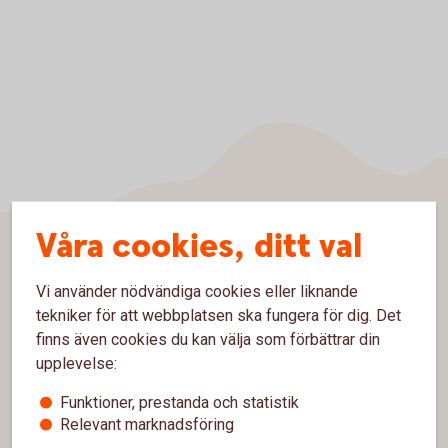
Våra cookies, ditt val
Sidfot
Hitta snabbt
Vi använder nödvändiga cookies eller liknande
tekniker för att webbplatsen ska fungera för dig. Det
Kontakta oss
finns även cookies du kan välja som förbättrar din
upplevelse:
Spärrhjälp
Funktioner, prestanda och statistik
Hitta bankkontor
Relevant marknadsföring