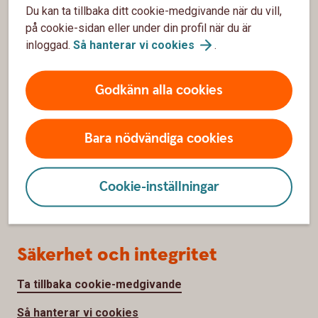
Bli kund
Du kan ta tillbaka ditt cookie-medgivande när du vill,
på cookie-sidan eller under din profil när du är
Priser, räntor och kurser
inloggad.
Så hanterar vi
cookies
.
Om oss
Godkänn alla cookies
Om Sparbanken Gotland
Bara nödvändiga cookies
Hållbarhet
Jobba hos oss
Cookie-inställningar
Sponsring
Säkerhet och integritet
Ta tillbaka cookie-medgivande
Så hanterar vi cookies