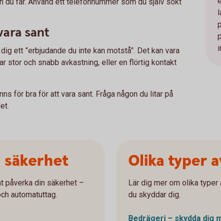
nen du får. Använd ett telefonnummer som du själv sökt
 vara sant
i
ge dig ett ”erbjudande du inte kan motstå”. Det kan vara
 stor och snabb avkastning, eller en flörtig kontakt
nns för bra för att vara sant. Fråga någon du litar på
et.
a säkerhet
Olika typer 
t påverka din säkerhet –
Lär dig mer om olika typer 
och automatuttag.
du skyddar dig.
Bedrägeri – skydda dig 