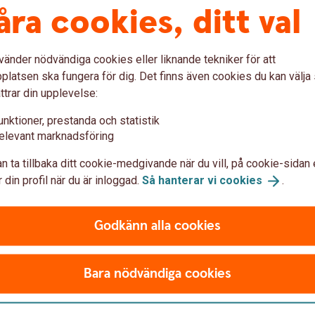
ig mot
Om du blivit 
åra cookies, ditt val
romansbedrä
vänder nödvändiga cookies eller liknande tekniker för att
lig information du delar på
Gör en polisanmälan
(
latsen ska fungera för dig. Det finns även cookies du kan välj
Ring banken, berätta vad
inte känner väl eller har
ttrar din upplevelse:
vad som hänt, vilket kan 
 en betrodd vän eller
drabbas på liknande sätt
unktioner, prestanda och statistik
elevant marknadsföring
Avbryt all kontakt, även
 exempel snabba
dig att få tillbaka pengar
 ekonomisk hjälp eller
n ta tillbaka ditt cookie-medgivande när du vill, på cookie-sidan 
Ta hjälp av din omgivning
 din profil när du är inloggad.
Så hanterar vi
cookies
.
bor.
Brottsofferjouren.
Godkänn alla cookies
Bara nödvändiga cookies
 du kan
skydda
dig
mot
bedrag