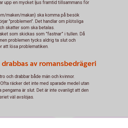
ålar upp en mycket ljus framtid tillsammans för
nern/maken/makan) ska komma på besök
börjar "problemen". Det handlar om plötsliga
och skatter som ska betalas.
ket som skickas som ”fastnar” i tullen. Då
 men problemen tycks aldrig ta slut och
r att lösa problematiken.
 drabbas av romansbedrägeri
 tro och drabbar både män och kvinnor.
Ofta räcker det inte med sparade medel utan
 pengarna är slut. Det är inte ovanligt att den
iet väl avslöjas.