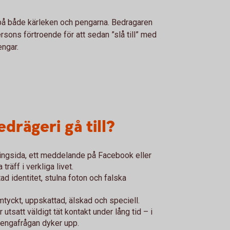
 på både kärleken och pengarna. Bedragaren
rsons förtroende för att sedan ”slå till” med
pengar.
drägeri gå till?
jtingsida, ett meddelande på Facebook eller
räff i verkliga livet.
ad identitet, stulna foton och falska
omtyckt, uppskattad, älskad och speciell.
tsatt väldigt tät kontakt under lång tid – i
 pengafrågan dyker upp.