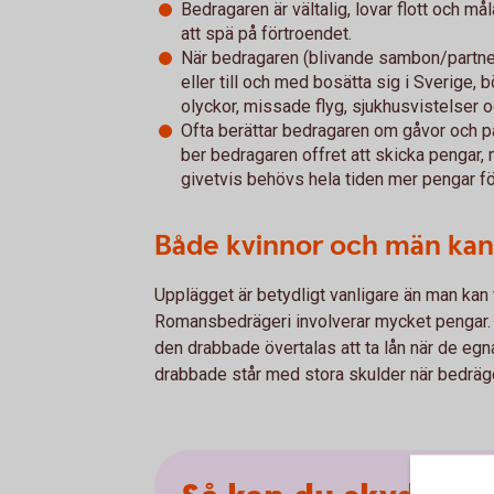
Bedragaren är vältalig, lovar flott och m
att spä på förtroendet.
När bedragaren (blivande sambon/part
eller till och med bosätta sig i Sverige, 
olyckor, missade flyg, sjukhusvistelser 
Ofta berättar bedragaren om gåvor och pa
ber bedragaren offret att skicka pengar,
givetvis behövs hela tiden mer pengar fö
Både kvinnor och män kan
Upplägget är betydligt vanligare än man kan
Romansbedrägeri involverar mycket pengar. 
den drabbade övertalas att ta lån när de egna
drabbade står med stora skulder när bedräger