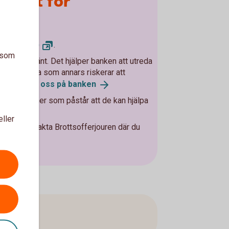
utsatt för
geri
polisen.se)
.
a som
 som har hänt. Det hjälper banken att utreda
hjälpa andra som annars riskerar att
.
Kontakta oss på
banken
 med personer som påstår att de kan hjälpa
na.
eller
, eller kontakta Brottsofferjouren där du
se
arna.