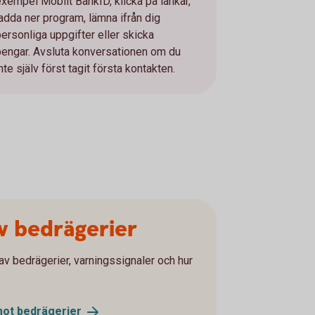
exempel Mobilt BankID, klicka på länkar,
ladda ner program, lämna ifrån dig
personliga uppgifter eller skicka
pengar. Avsluta konversationen om du
nte själv först tagit första kontakten.
av bedrägerier
av bedrägerier, varningssignaler och hur
mot
bedrägerier