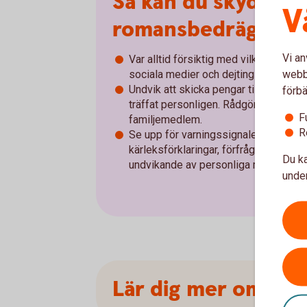
Så kan du skydda d
V
romansbedrägeri
Vi an
Var alltid försiktig med vilken person
webbp
sociala medier och dejtingsajter.
Undvik att skicka pengar till någon du 
förbä
träffat personligen. Rådgör alltid med
F
familjemedlem.
R
Se upp för varningssignaler som till
kärleksförklaringar, förfrågningar om
Du ka
undvikande av personliga möten.
under
Lär dig mer om hur