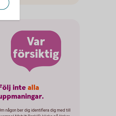
Var
försiktig
Följ
inte
alla
uppmaningar.
Om någon ber dig identifiera dig med till