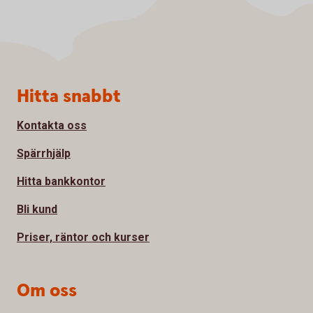
Sidfot
Hitta snabbt
Kontakta oss
Spärrhjälp
Hitta bankkontor
Bli kund
Priser, räntor och kurser
Om oss