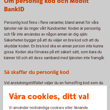
Om personlig kod och Mobilt
BankID
Personlig kod finns i flera varianter, bland annat för våra
tjänster när du ringer vårt Kundcenter. Koden är personlig
och får inte användas av någon annan än dig själv.
Säkerheten bygger på att du väljer en bra kod och att du
skyddar koden. En bra kod ska en annan person inte kunna
gissa. Koden ska förvaras på ett säkert sätt, som bara du
känner till och att dess samband med tjänsten inte framgår.
Så skaffar du personlig kod
Vid anslutningstillfället väljer du en femsiffrig kod som du
använder för att identifiera dig när du ringer Kundcenter.
Våra cookies, ditt val
Du ansluter dig direkt i internetbanken. Är du ny kund i
Sparbanken Gotland eller vill prata med oss personligen är
Vi använder nödvändiga cookies eller liknande