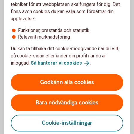
du välkommen in på närmaste bankkontor.
tekniker för att webbplatsen ska fungera för dig. Det
finns även cookies du kan välja som förbättrar din
Din personliga kod kan du byta när som helst i
upplevelse:
internetbanken eller i självbetjäning:
Funktioner, prestanda och statistik
Ring Kundcenter Privat på 0771-22 11 22 eller Företag
Relevant marknadsföring
på 0771-33 44 33.
Välj 1# för självbetjäning.
Du kan ta tillbaka ditt cookie-medgivande när du vill,
Välj därefter 92# och byt din kod enligt
på cookie-sidan eller under din profil när du är
instruktionsrösten.
inloggad.
Så hanterar vi
cookies
.
Så skaffar du Mobilt BankID
Godkänn alla cookies
Även Mobilt BankID skaffar du direkt i internetbanken.
Läs mer om Mobilt
BankID
Bara nödvändiga cookies
Cookie-inställningar
Mer information