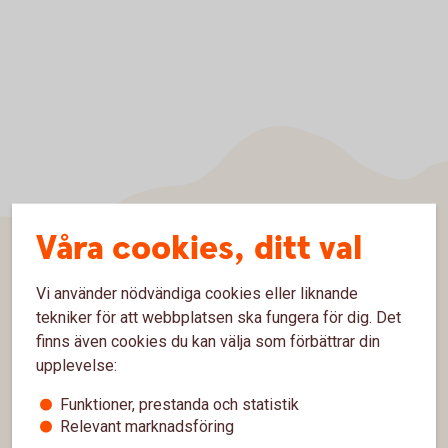
Våra cookies, ditt val
Sidfot
Hitta snabbt
Vi använder nödvändiga cookies eller liknande
tekniker för att webbplatsen ska fungera för dig. Det
Kontakta oss
finns även cookies du kan välja som förbättrar din
upplevelse:
Spärrhjälp
Funktioner, prestanda och statistik
Hitta bankkontor
Relevant marknadsföring