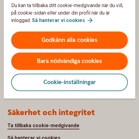
Bli kund
Du kan ta tillbaka ditt cookie-medgivande när du vill,
på cookie-sidan eller under din profil när du är
Priser, räntor och kurser
inloggad.
Så hanterar vi
cookies
.
Om oss
Godkänn alla cookies
Om Sparbanken Gotland
Bara nödvändiga cookies
Hållbarhet
Jobba hos oss
Cookie-inställningar
Sponsring
Säkerhet och integritet
Ta tillbaka cookie-medgivande
Så hanterar vi cookies