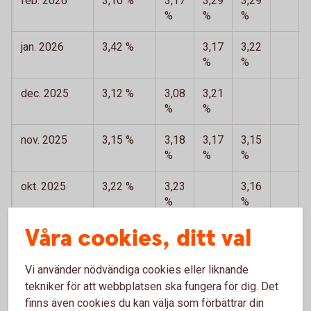
feb. 2026
3,10 %
3,17
3,29
3,29
%
%
%
jan. 2026
3,42 %
3,17
3,22
%
%
dec. 2025
3,12 %
3,08
3,21
%
%
nov. 2025
3,15 %
3,18
3,17
3,15
%
%
%
okt. 2025
3,22 %
3,23
3,16
%
%
Våra cookies, ditt val
sep. 2025
3,47 %
3,19
%
Vi använder nödvändiga cookies eller liknande
aug. 2025
3,40 %
3,20
3,16
tekniker för att webbplatsen ska fungera för dig. Det
%
%
finns även cookies du kan välja som förbättrar din