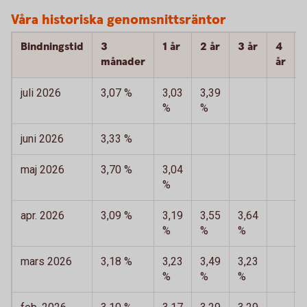
Våra historiska genomsnittsräntor
Bindningstid
3
1 år
2 år
3 år
4
månader
år
juli 2026
3,07 %
3,03
3,39
%
%
juni 2026
3,33 %
maj 2026
3,70 %
3,04
%
apr. 2026
3,09 %
3,19
3,55
3,64
%
%
%
mars 2026
3,18 %
3,23
3,49
3,23
%
%
%