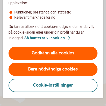
upplevelse:
Till exempel "topplån". Bolån i Sparbanken Gotland, inte i
Swedbank Hypotek.
Funktioner, prestanda och statistik
Relevant marknadsföring
Visa fler
Du kan ta tillbaka ditt cookie-medgivande när du vill,
Vid för få lån inom respektive bindningstid redovisas ingen
på cookie-sidan eller under din profil när du är
genomsnittsränta.
inloggad.
Så hanterar vi cookies
.
Godkänn alla cookies
Bara nödvändiga cookies
Cookie-inställningar