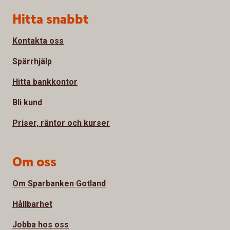
Sidfot
Hitta snabbt
Kontakta oss
Spärrhjälp
Hitta bankkontor
Bli kund
Priser, räntor och kurser
Om oss
Om Sparbanken Gotland
Hållbarhet
Jobba hos oss