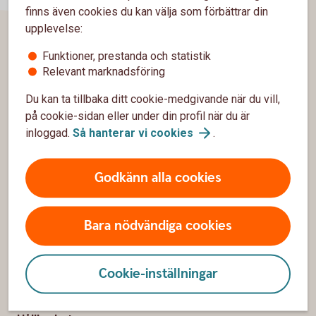
finns även cookies du kan välja som förbättrar din
upplevelse:
Sidfot
Funktioner, prestanda och statistik
Hitta snabbt
Relevant marknadsföring
Kontakta oss
Du kan ta tillbaka ditt cookie-medgivande när du vill,
på cookie-sidan eller under din profil när du är
Spärrhjälp
inloggad.
Så hanterar vi
cookies
.
Hitta bankkontor
Godkänn alla cookies
Bli kund
Priser, räntor och kurser
Bara nödvändiga cookies
Om oss
Cookie-inställningar
Om Sparbanken Gotland