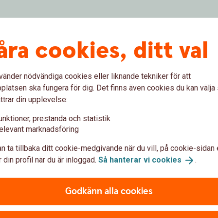
åra cookies, ditt val
vänder nödvändiga cookies eller liknande tekniker för att
ankID
latsen ska fungera för dig. Det finns även cookies du kan välj
ttrar din upplevelse:
unktioner, prestanda och statistik
le phone, tablet or computer and go to
elevant marknadsföring
r and choose Mobile BankID. Next, click the Log in
n ta tillbaka ditt cookie-medgivande när du vill, på cookie-sidan 
 din profil när du är inloggad.
Så hanterar vi
cookies
.
ur mobile device and enter the code you selected
Godkänn alla cookies
ge gives you a quick overview of your finances. You
nsactions and current e-invoices.