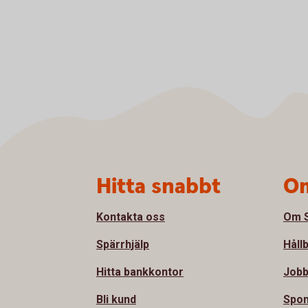
Sidfot
Hitta snabbt
Om
Kontakta oss
Om S
Spärrhjälp
Håll
Hitta bankkontor
Jobb
Bli kund
Spon