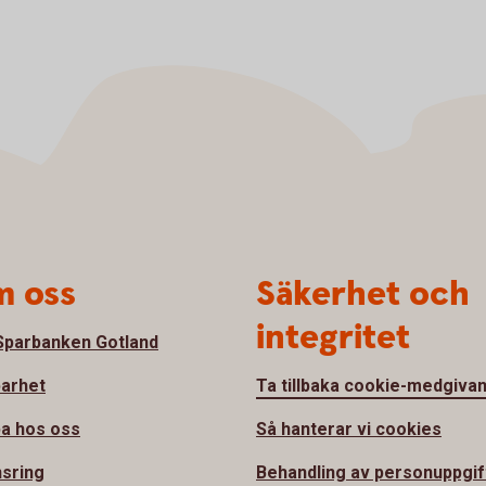
 oss
Säkerhet och
integritet
parbanken Gotland
barhet
Ta tillbaka cookie-medgiva
a hos oss
Så hanterar vi cookies
sring
Behandling av personuppgif