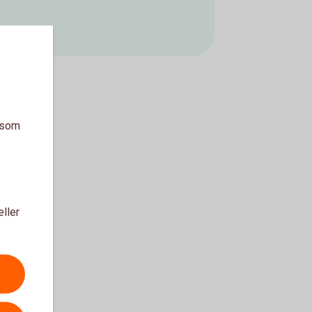
a som
eller