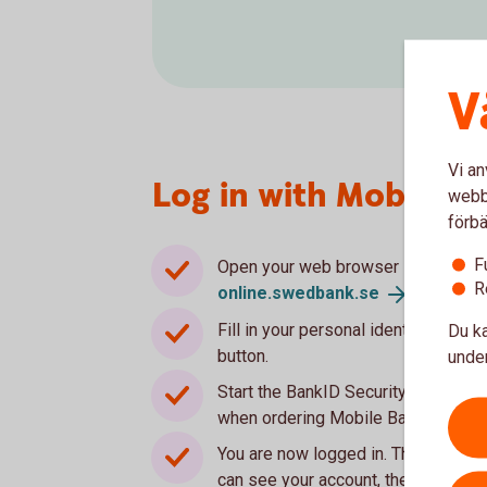
V
Vi an
Log in with Mobile B
webbp
förbä
F
Open your web browser in your mobi
R
online.swedbank.
se
.
Fill in your personal identity numbe
Du ka
button.
under
Start the BankID Security app in yo
when ordering Mobile BankID.
You are now logged in. The Start pa
can see your account, the latest tra