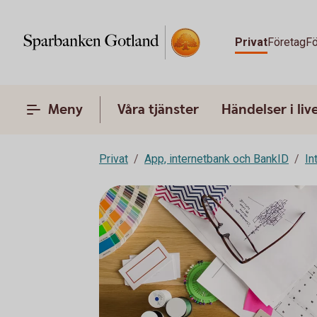
Privat
Företag
Fö
Meny
Våra tjänster
Händelser i liv
Privat
App, internetbank och BankID
In