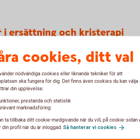
 i ersättning och kristerapi
åra cookies, ditt val
 och gäller för barn och ungdomar under 20
rabbats av upprepad mobbning eller
vänder nödvändiga cookies eller liknande tekniker för att
empel vara att bli retad, slagen eller utfryst
latsen ska fungera för dig. Det finns även cookies du kan välj
ngsskyddet kan ge ersättning med upp till 8
ttrar din upplevelse:
st en gång per försäkrad och försäkringsår.
unktioner, prestanda och statistik
ing har också rätt till 10 behandlingar
elevant marknadsföring
h övriga som omfattas av försäkringen.
n ta tillbaka ditt cookie-medgivande när du vill, på cookie-sidan 
 och Tre Kronor försäkringsgivare för
 din profil när du är inloggad.
Så hanterar vi
cookies
.