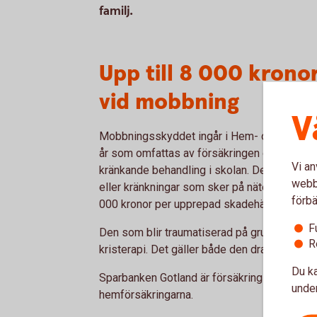
familj.
Upp till 8 000 kronor
vid mobbning
V
Mobbningsskyddet ingår i Hem- och Villahem
år som omfattas av försäkringen och som d
Vi an
kränkande behandling i skolan. Det kan till ex
webbp
eller kränkningar som sker på nätet. Mobbni
förbä
000 kronor per upprepad skadehändelse, hög
F
Den som blir traumatiserad på grund av mobbn
R
kristerapi. Det gäller både den drabbade oc
Du ka
Sparbanken Gotland är försäkringsförmedlare
under
hemförsäkringarna.