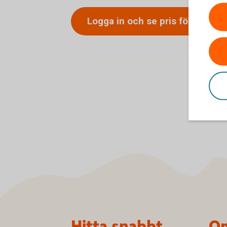
Logga in och se pris för
hemför
Sidfot
Hitta snabbt
Om