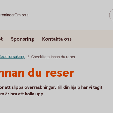
reningar
Om oss
et
Sponsring
Kontakta oss
Reseförsäkring
Checklista innan du reser
innan du reser
r att slippa överraskningar. Till din hjälp har vi tagit
m är bra att kolla upp.