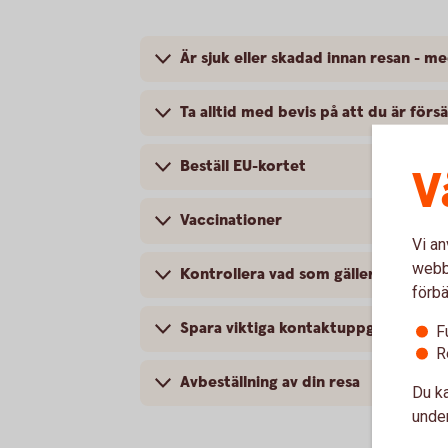
Är sjuk eller skadad innan resan - 
Ta alltid med bevis på att du är förs
Beställ EU-kortet
V
Vaccinationer
Vi an
webbp
Kontrollera vad som gäller för ditt 
förbä
Spara viktiga kontaktuppgifter
F
R
Avbeställning av din resa
Du ka
under