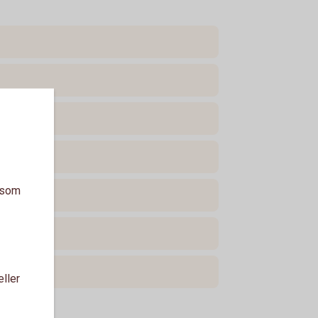
a som
eller