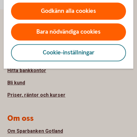
Godkänn alla cookies
Sidfot
Hitta snabbt
Bara nödvändiga cookies
Kontakta oss
Cookie-inställningar
Spärrhjälp
Hitta bankkontor
Bli kund
Priser, räntor och kurser
Om oss
Om Sparbanken Gotland