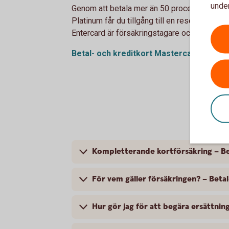
under
Genom att betala mer än 50 procent av din r
Platinum får du tillgång till en reseförsäkri
Entercard är försäkringstagare och gruppför
Betal- och kreditkort Mastercard Platinu
Kompletterande kortförsäkring – Be
För vem gäller försäkringen? – Beta
Hur gör jag för att begära ersättn