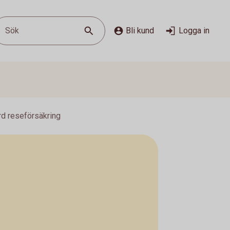
Sök
Bli kund
Logga in
rd reseförsäkring