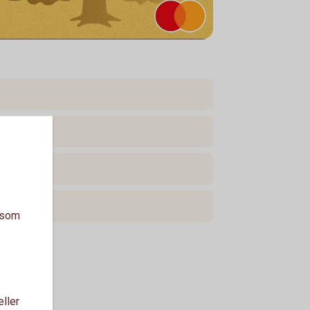
a som
eller