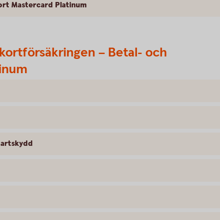
kort Mastercard Platinum
kortförsäkringen – Betal- och
tinum
tartskydd