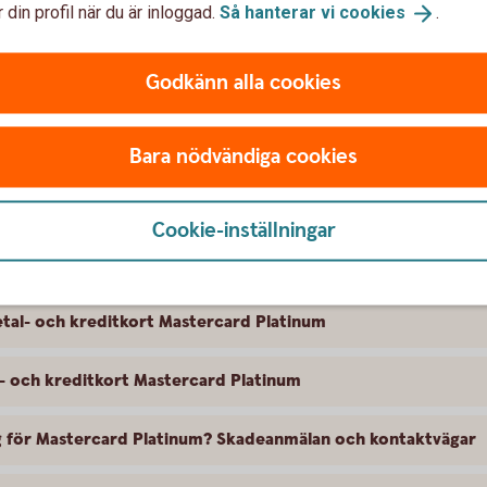
 din profil när du är inloggad.
Så hanterar vi
cookies
.
esa med betal- och kreditkort Mastercard
ng. Trygg-Hansa är försäkringsgivare och
eträdare.
Godkänn alla cookies
m – beställ och läs
mer
Bara nödvändiga cookies
Cookie-inställningar
tal- och kreditkort Mastercard Platinum
l- och kreditkort Mastercard Platinum
ing för Mastercard Platinum? Skadeanmälan och kontaktvägar