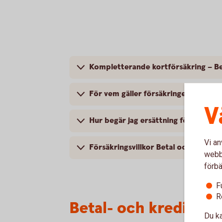
Kompletterande kortförsäkring – Be
För vem gäller försäkringen? – Beta
V
Hur begär j
Vi an
Försäkringsvillkor Betal och kredit
webbp
förbä
F
R
Betal- och kreditkor
Du ka