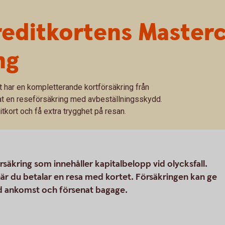
reditkortens Master
ng
t har en kompletterande kortförsäkring från
at en reseförsäkring med avbeställningsskydd.
tkort och få extra trygghet på resan.
säkring som innehåller kapitalbelopp vid olycksfall.
r du betalar en resa med kortet. Försäkringen kan ge
ad ankomst och försenat bagage.