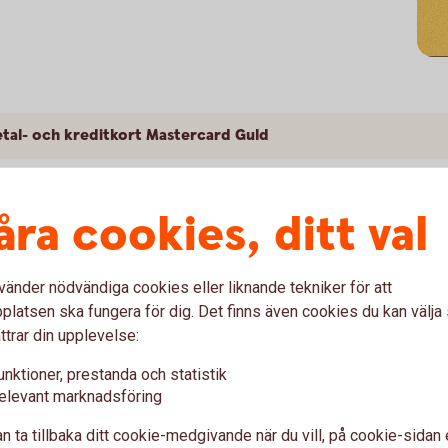
tal- och kreditkort Mastercard Guld
l- och kreditkort Mastercard Guld
åra cookies, ditt val
ag ersättning för Mastercard Guld? Skadeanmälan och kontaktvägar
vänder nödvändiga cookies eller liknande tekniker för att
kort Mastercard Guld
latsen ska fungera för dig. Det finns även cookies du kan välj
ttrar din upplevelse:
unktioner, prestanda och statistik
elevant marknadsföring
t Mastercard Platinum
n ta tillbaka ditt cookie-medgivande när du vill, på cookie-sidan 