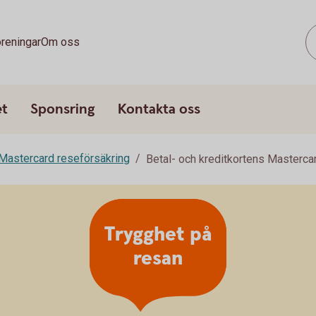
reningar
Om oss
et
Sponsring
Kontakta oss
Mastercard reseförsäkring
Betal- och kreditkortens Masterca
Trygghet på
resan