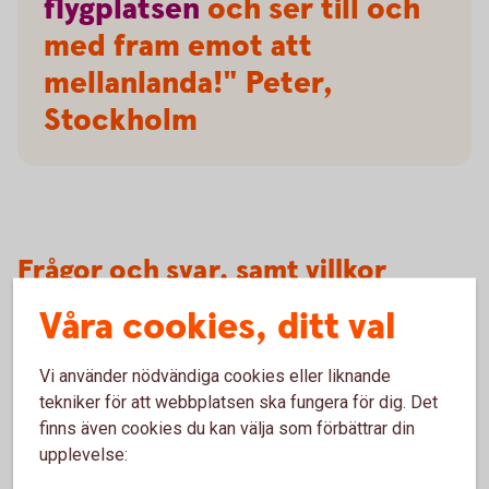
flygplatsen
och ser till och
med fram emot att
mellanlanda!" Peter,
Stockholm
Frågor och svar, samt villkor
Våra cookies, ditt val
Villkor
Vi använder nödvändiga cookies eller liknande
Försäkringar och tjänster
tekniker för att webbplatsen ska fungera för dig. Det
finns även cookies du kan välja som förbättrar din
Mer information om Mastercard Platinum
upplevelse: