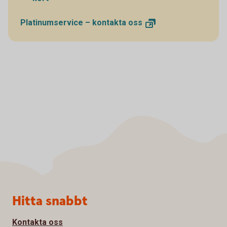
Platinumservice – kontakta
oss
Sidfot
Hitta snabbt
Kontakta oss