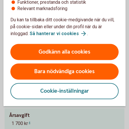
Funktioner, prestanda och statistik
Relevant marknadsföring
Pris för Betal- och kreditkort Mastercard
Du kan ta tillbaka ditt cookie-medgivande när du vill,
på cookie-sidan eller under din profil när du är
Platinum
inloggad.
Så hanterar vi
cookies
.
Ränta
Godkänn alla cookies
13,05 % (2025-10-01)
1
Effektiv ränta
Bara nödvändiga cookies
14,62 %
2
Cookie-inställningar
Årsavgift Nyckelkund
1 400 kr
3
Årsavgift
1 700 kr
4