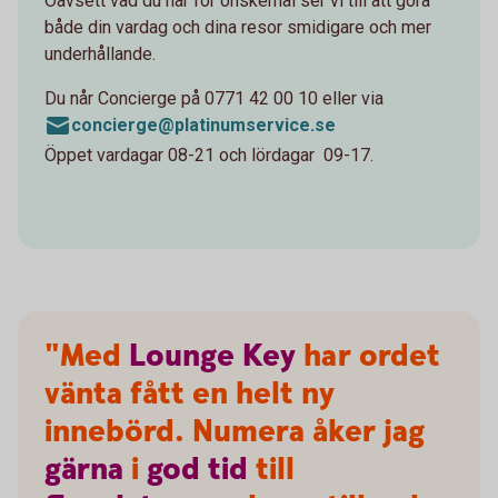
Oavsett vad du har för önskemål ser vi till att göra
både din vardag och dina resor smidigare och mer
underhållande.
Du når Concierge på 0771 42 00 10 eller via
concierge@platinumservice.se
Öppet vardagar 08-21 och lördagar 09-17.
"Med
Lounge
Key
har ordet
vänta fått en helt ny
innebörd. Numera åker jag
gärna
i
god
tid
till