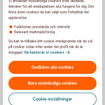
Vi använder nödvändiga cookies eller liknande
tekniker för att webbplatsen ska fungera för dig. Det
Kompletterande
finns även cookies du kan välja som förbättrar din
upplevelse:
kortförsäkring
Funktioner, prestanda och statistik
Relevant marknadsföring
Kompletterande kortförsäkring för våra andra
kort
Du kan ta tillbaka ditt cookie-medgivande när du vill,
på cookie-sidan eller under din profil när du är
inloggad.
Så hanterar vi
cookies
.
Godkänn alla cookies
Frågor och svar
Bara nödvändiga cookies
För vem gäller försäkringen?
Försäkringen gäller för dig som kortinnehavare, men även
Cookie-inställningar
för din make eller maka, registrerade partner eller sambo