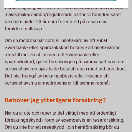
samt för barn under 23 år som fortfarande bor hemma.
Försäkringen gäller även för kortinnehavarens och dennes
make/maka/sambo/registrerade partners föräldrar samt
barnbarn under 23 år som följer med på resan utan
förälders sällskap.
Om en medresenär som är innehavare av ett annat
Swedbank- eller sparbankskort betalar kortinnehavarens
resa till mer än 50 % med sitt Swedbank- eller
sparbankskort, gäller försäkringen på samma sätt som om
kortinnehavaren själv hade betalat resan med sitt eget kort.
Det ska framgå av bokningsbevis eller liknande att
kortinnehavarna är medresenärer till samma resmål.
Behöver jag ytterligare försäkring?
När du är ute och reser är det viktigt med ett ordentligt
försäkringsskydd i form av exempelvis en reseförsäkring.
Om du inte har ett reseskydd i din hemförsäkring bör du