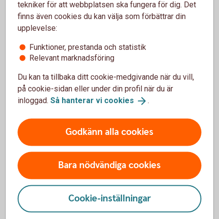
Kontakt Mastercard Guld
tekniker för att webbplatsen ska fungera för dig. Det
finns även cookies du kan välja som förbättrar din
Frågor om försäkring? Tappat kortet? Ett nummer för
upplevelse:
alla frågor gällande Mastercard Guld. Spärrservice
Funktioner, prestanda och statistik
öppet dygnet runt och för övriga frågor vardagar
Relevant marknadsföring
9.00-18.00.
Du kan ta tillbaka ditt cookie-medgivande när du vill,
0771-28 80 00 – frågor eller spärr av kort,
på cookie-sidan eller under din profil när du är
Mastercard Guld
inloggad.
Så hanterar vi
cookies
.
Godkänn alla cookies
Kontakt Mastercard Platinum
Frågor om försäkring, spärra kortet? Ett nummer för
Bara nödvändiga cookies
alla frågor gällande Mastercard Platinum.
Spärrservice öppet dygnet runt och för övriga frågor
vardagar 9.00-18.00.
Cookie-inställningar
0771-42 00 10 – frågor eller spärr av kort,