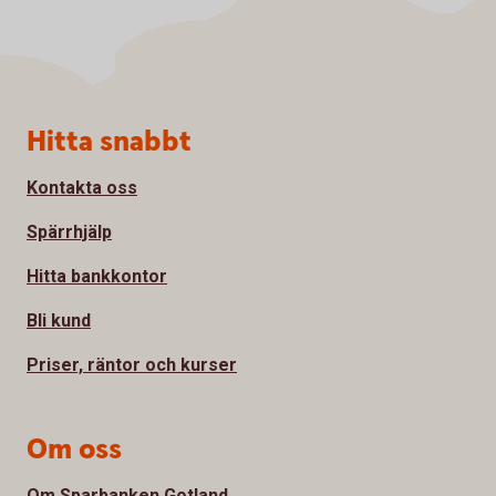
Sidfot
Hitta snabbt
Kontakta oss
Spärrhjälp
Hitta bankkontor
Bli kund
Priser, räntor och kurser
Om oss
Om Sparbanken Gotland