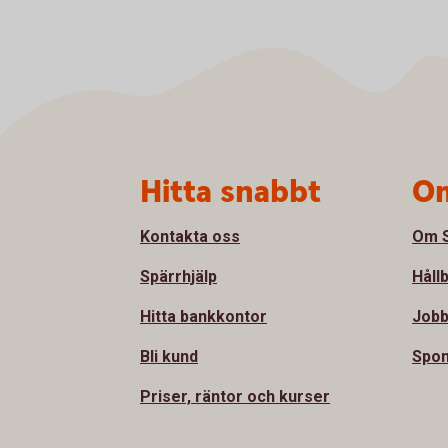
Sidfot
Hitta snabbt
Om
Kontakta oss
Om S
Spärrhjälp
Håll
Hitta bankkontor
Jobb
Bli kund
Spon
Priser, räntor och kurser