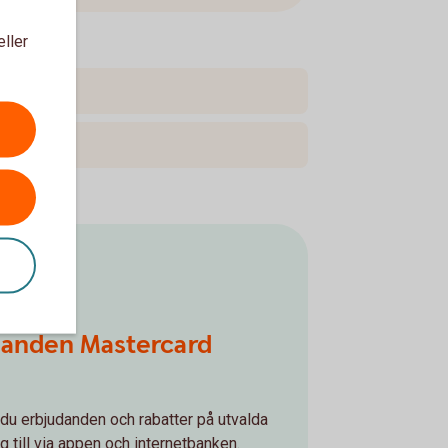
eller
danden Mastercard
du erbjudanden och rabatter på utvalda
g till via appen och internetbanken.