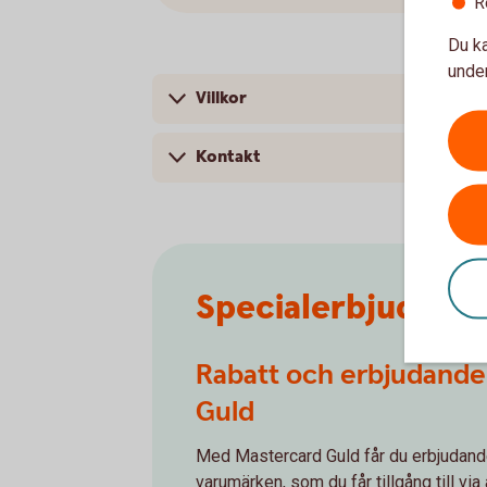
R
Du ka
under
Villkor
Kontakt
Specialerbjudand
Rabatt och erbjudande
Guld
Med Mastercard Guld får du erbjudande
varumärken, som du får tillgång till vi