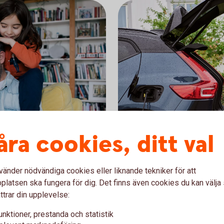
åra cookies, ditt val
Preem, rabatt p
vänder nödvändiga cookies eller liknande tekniker för att
ld eller Mastercard
När du tankar på Preems b
latsen ska fungera för dig. Det finns även cookies du kan välj
varar en poäng. När du
Mastercard Guld eller Maste
ttrar din upplevelse:
å 100 kronor. Du ser aktuell
rabatt på bensin, etanol/ 
en återbäring på din månad
unktioner, prestanda och statistik