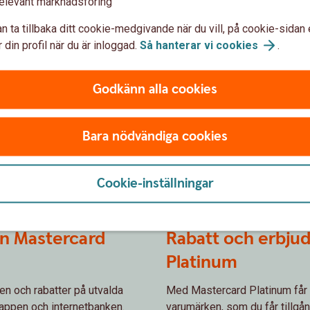
elevant marknadsföring
n ta tillbaka ditt cookie-medgivande när du vill, på cookie-sidan 
 din profil när du är inloggad.
Så hanterar vi
cookies
.
Godkänn alla cookies
Bara nödvändiga cookies
Cookie-inställningar
en från samarbetspartners
n Mastercard
Rabatt och erbju
Platinum
n och rabatter på utvalda
Med Mastercard Platinum får 
a appen och internetbanken.
varumärken, som du får tillgån