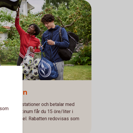
å bensin
emannade stationer och betalar med
a som
rcard Platinum får du 15 öre/liter i
E85 och diesel. Rabatten redovisas som
sfaktura.