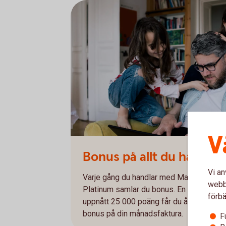
V
Bonus på allt du handlar
Vi an
Varje gång du handlar med Mastercard Gu
webbp
Platinum samlar du bonus. En krona mots
förbä
uppnått 25 000 poäng får du återbäring p
bonus på din månadsfaktura.
F