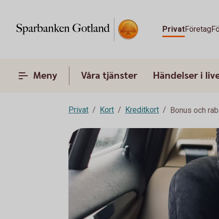
Privat
Företag
Fö
Meny
Våra tjänster
Händelser i liv
Privat
Kort
Kreditkort
Bonus och rab