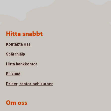
Sidfot
Hitta snabbt
Kontakta oss
Spärrhjälp
Hitta bankkontor
Bli kund
Priser, räntor och kurser
Om oss