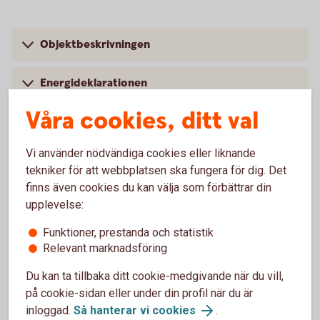
Objektbeskrivningen
Energideklarationen
Våra cookies, ditt val
Undersökningsplikt
Vi använder nödvändiga cookies eller liknande
Dolda fel
tekniker för att webbplatsen ska fungera för dig. Det
finns även cookies du kan välja som förbättrar din
upplevelse:
Att hålla koll på när du köper
Funktioner, prestanda och statistik
bostadsrätt
Relevant marknadsföring
Du kan ta tillbaka ditt cookie-medgivande när du vill,
på cookie-sidan eller under din profil när du är
inloggad.
Så hanterar vi cookies
.
Bostadsföreningens ekonomi