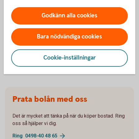
Godkänn alla cookies
För att se detta innehåll behöver du först
Bara nödvändiga cookies
godkänna cookies för Funktioner, prestanda
och statistik.
Inställningar för cookies
Cookie-inställningar
Prata bolån med oss
Det är mycket att tänka på när du köper bostad. Ring
oss så hjälper vi dig.
Ring 0498-40 48 65