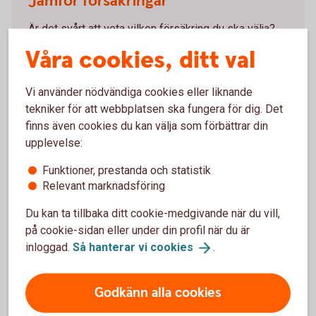
Jämför försäkringar
Är det svårt att veta vilken försäkring du ska välja?
Våra cookies, ditt val
Jämför försäkringar hos
Konsumenternas.se
Vi använder nödvändiga cookies eller liknande
tekniker för att webbplatsen ska fungera för dig. Det
finns även cookies du kan välja som förbättrar din
upplevelse:
Hur kan en villahemförsäkring
Funktioner, prestanda och statistik
hjälpa?
Relevant marknadsföring
Du kan ta tillbaka ditt cookie-medgivande när du vill,
Professionell skadedjursbekämpning
på cookie-sidan eller under din profil när du är
inloggad.
Så hanterar vi
cookies
.
Många villahemförsäkringar täcker kostnader för
professionell skadedjursbekämpning om skadedjuren
orsakat skador som täcks av försäkringen
Godkänn alla cookies