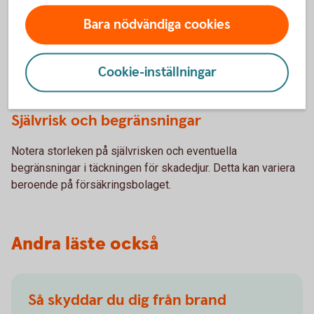
Vad täcker försäkringen?
Bara nödvändiga cookies
Hemförsäkringar kan variera i täckning. Vissa täcker skador
orsakade av skadedjur, medan andra inte gör det. Det är
Cookie-inställningar
viktigt att noga granska försäkringspolicyn.
Självrisk och begränsningar
Notera storleken på självrisken och eventuella
begränsningar i täckningen för skadedjur. Detta kan variera
beroende på försäkringsbolaget.
Andra läste också
Så skyddar du dig från brand