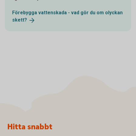
Förebygga vattenskada - vad gör du om olyckan
skett?
Sidfot
Hitta snabbt