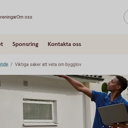
reningar
Om oss
et
Sponsring
Kontakta oss
ende
Viktiga saker att veta om bygglov