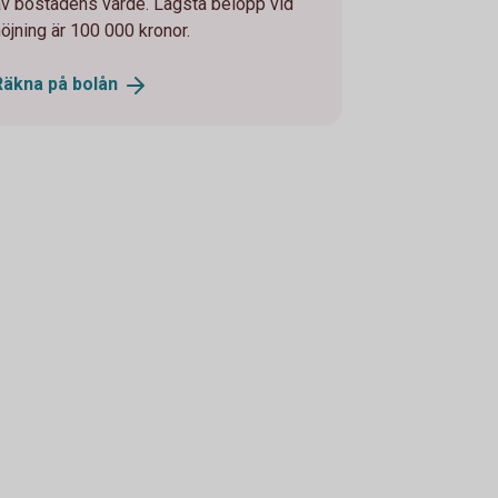
av bostadens värde. Lägsta belopp vid
höjning är 100 000 kronor.
Räkna på
bolån