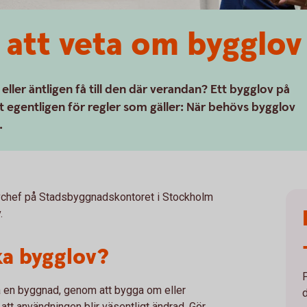
r att veta om bygglov
ller äntligen få till den där verandan? Ett bygglov på
et egentligen för regler som gäller: När behövs bygglov
.
vchef på Stadsbyggnadskontoret i Stockholm
.
a bygglov?
 en byggnad, genom att bygga om eller
d
 att användningen blir väsentligt ändrad. Gör