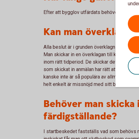
under
Efter att bygglov utfärdats behöver det påbö
Kan man överklaga e
Alla beslut är i grunden överklagningsbara, 
Man skickar in en överklagan till kommunen 
inom rätt tidperiod. De skickar det i så fall
som skickat in anmälan har rätt att överklag
kanske inte är så populära av allmänheten, ell
helt enkelt är missnöjd med sitt bygglovsbes
Behöver man skicka i
färdigställande?
I startbeskedet fastställs vad som behövs re
inskickat får man ett slutbesked som exempel