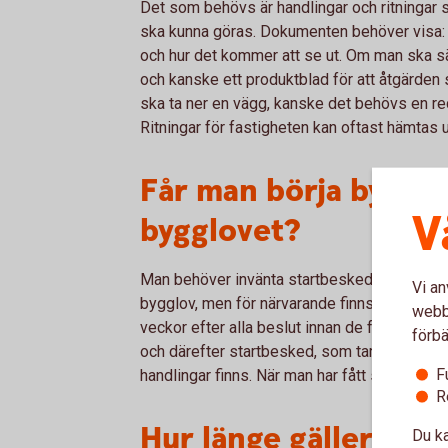
Det som behövs är handlingar och ritningar s
ska kunna göras. Dokumenten behöver visa: 
och hur det kommer att se ut. Om man ska sä
och kanske ett produktblad för att åtgärden 
ska ta ner en vägg, kanske det behövs en redo
Ritningar för fastigheten kan oftast hämtas 
Får man börja bygga 
V
bygglovet?
Man behöver invänta startbesked. I enklare ä
Vi an
bygglov, men för närvarande finns en svensk
webbp
veckor efter alla beslut innan de får verkstä
förbä
och därefter startbesked, som tar ungefär fyr
F
handlingar finns. När man har fått startbeske
R
Hur länge gäller byg
Du ka