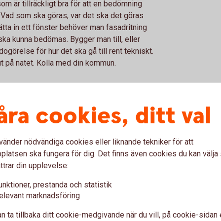
om är tillräckligt bra för att en bedömning
Vad som ska göras, var det ska det göras
tta in ett fönster behöver man fasadritning
ska kunna bedömas. Bygger man till, eller
görelse för hur det ska gå till rent tekniskt.
ut på nätet. Kolla med din kommun.
direkt när man fått
åra cookies, ditt val
renden brukar man få det när man får sitt
vänder nödvändiga cookies eller liknande tekniker för att
 lag som säger att det behöver gå fyra
latsen ska fungera för dig. Det finns även cookies du kan välj
llas. I större projekt söker man först bygglov
ttrar din upplevelse:
a veckor att få under förutsättning att alla
unktioner, prestanda och statistik
det är det bara att börja bygga.
elevant marknadsföring
glovet?
n ta tillbaka ditt cookie-medgivande när du vill, på cookie-sidan 