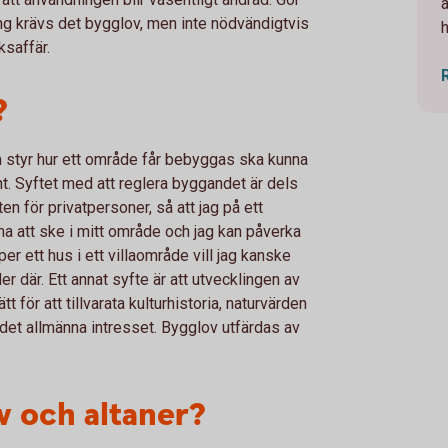
ng krävs det bygglov, men inte nödvändigtvis
ksaffär.
?
m styr hur ett område får bebyggas ska kunna
ent. Syftet med att reglera byggandet är dels
n för privatpersoner, så att jag på ett
a att ske i mitt område och jag kan påverka
er ett hus i ett villaområde vill jag kanske
r där. Ett annat syfte är att utvecklingen av
 för att tillvarata kulturhistoria, naturvärden
det allmänna intresset. Bygglov utfärdas av
v och altaner?