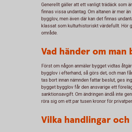
Generellt gäller att ett vanligt trädäck som ä
finnas vissa undantag. Om altanen är mer än
bygglov, men även där kan det finnas undant
klassat som kulturhistoriskt värdefullt. Hör
område.
Vad händer om man b
Först om någon anmäler bygget vidtas åtgärd
bygglov i efterhand, så görs det, och man få
tas bort innan nämnden fattar beslut, ges ing
bygget bygglov får den ansvarige ett förel
sanktionsavgift. Om ändringen ändå inte geno
röra sig om ett par tusen kronor för privatpe
Vilka handlingar och 