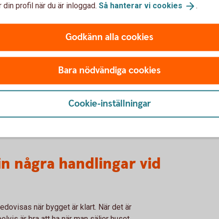
 din profil när du är inloggad.
Så hanterar vi
cookies
.
rjas inom två år och avslutas inom fem år.
Godkänn alla cookies
tt bygglovsbeslut?
Bara nödvändiga cookies
sen måste det göras inom en viss tidsperiod.
som kontrollerar att överklagan kommit in
 vidare till länsstyrelsen som prövar om den
Cookie-inställningar
a. Överklaganden rör oftast projekt som
er från grannar i villaområden, eller att man
lut.
n några handlingar vid
dovisas när bygget är klart. När det är
vis är bra att ha när man säljer huset.