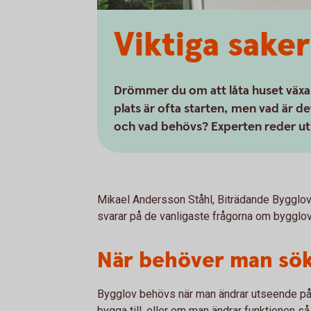
Viktiga sake
Drömmer du om att låta huset växa e
plats är ofta starten, men vad är d
och vad behövs? Experten reder ut
Mikael Andersson Ståhl, Biträdande Bygglo
svarar på de vanligaste frågorna om bygglov
När behöver man sök
Bygglov behövs när man ändrar utseende på
bygga till, eller om man ändrar funktionen så