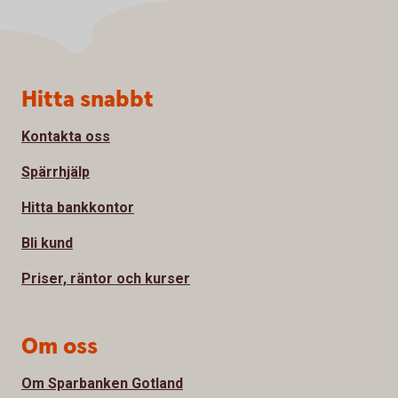
Sidfot
Hitta snabbt
Kontakta oss
Spärrhjälp
Hitta bankkontor
Bli kund
Priser, räntor och kurser
Om oss
Om Sparbanken Gotland