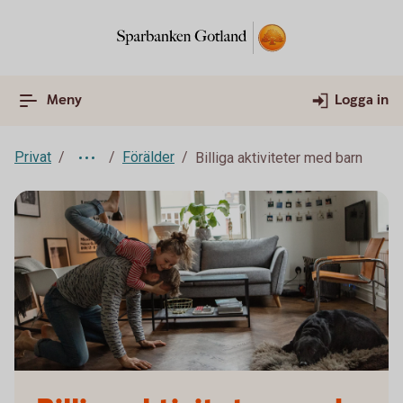
Meny
Logga in
Privat
Förälder
Billiga aktiviteter med barn