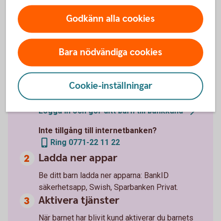
Så skaffar du banktjänster till
ditt barn
Godkänn alla cookies
Gör ditt barn till bankkund
Bara nödvändiga cookies
Du som är kund i banken kan enkelt göra ditt
barn till bankkund i internetbanken. Då kan du
Cookie-inställningar
samtidigt öppna ett eller flera konton i barnets
namn.
Logga in och gör ditt barn till
bankkund
Inte tillgång till internetbanken?
Ring 0771-22 11 22
Ladda ner appar
Be ditt barn ladda ner apparna: BankID
säkerhetsapp, Swish, Sparbanken Privat.
Aktivera tjänster
När barnet har blivit kund aktiverar du barnets