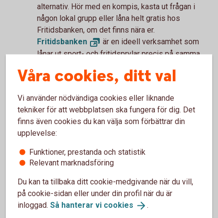
alternativ. Hör med en kompis, kasta ut frågan i
någon lokal grupp eller låna helt gratis hos
Fritidsbanken, om det finns nära er.
Fritidsbanken
är en ideell verksamhet som
lånar ut sport- och fritidsprylar precis på samma
sätt som ett bibliotek.
Våra cookies, ditt val
Läs och slappa
Vi använder nödvändiga cookies eller liknande
Glöm inte bort att njuta av ledigheten och vila upp
tekniker för att webbplatsen ska fungera för dig. Det
dig. Ta en sväng till biblioteket och låna vilka
finns även cookies du kan välja som förbättrar din
böcker du vill, helt gratis! Många bibliotek har
upplevelse:
också roliga aktiviteter man kan gå på.
Funktioner, prestanda och statistik
Vi tipsar även om att vår tidning Lyckoslanten finns
Relevant marknadsföring
att läsa gratis på
Lyckoslanten.
se
.
Du kan ta tillbaka ditt cookie-medgivande när du vill,
på cookie-sidan eller under din profil när du är
inloggad.
Så hanterar vi
cookies
.