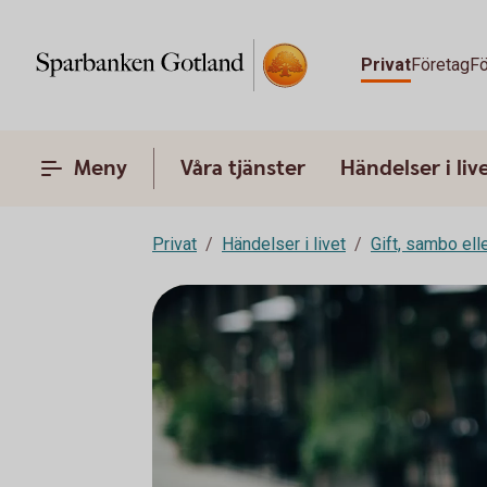
Privat
Företag
Fö
Meny
Våra tjänster
Händelser i liv
Privat
Händelser i livet
Gift, sambo ell