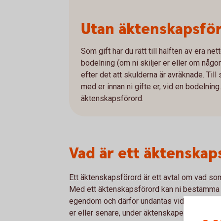
Utan äktenskapsföro
Som gift har du rätt till hälften av era net
bodelning (om ni skiljer er eller om någon 
efter det att skulderna är avräknade. Til
med er innan ni gifte er, vid en bodelning. V
äktenskapsförord.
Vad är ett äktenskap
Ett äktenskapsförord är ett avtal om vad so
Med ett äktenskapsförord kan ni bestämma
egendom och därför undantas vid en framtida 
er eller senare, under äktenskapet.