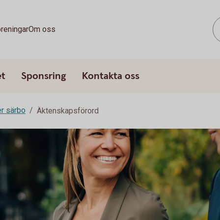
reningar
Om oss
et
Sponsring
Kontakta oss
er särbo
Äktenskapsförord