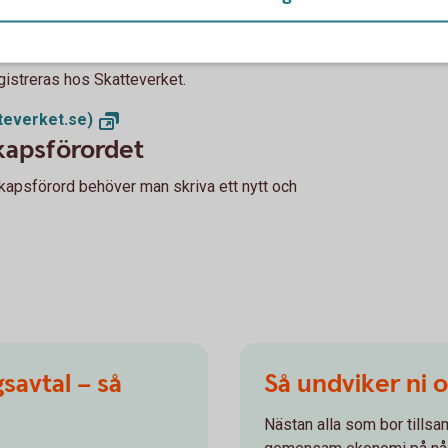
örordet
gistreras hos Skatteverket.
teverket.se)
skapsförordet
skapsförord behöver man skriva ett nytt och
savtal – så
Så undviker ni 
Nästan alla som bor tills