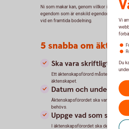
V
Ni som makar kan, genom villkor i gåva, arv e
egendom som är enskild egendom och vid en 
Vi an
vid en framtida bodelning.
webbp
förbä
5 snabba om äktens
F
R
Ska vara skriftligt
Du ka
under
Ett äktenskapsförord måste vara skriftl
äktenskapet.
Datum och underskrift
Äktenskapsförordet ska vara daterat oc
behövs.
Uppge vad som ska var
I äktenskapsförordet ska det framgå d