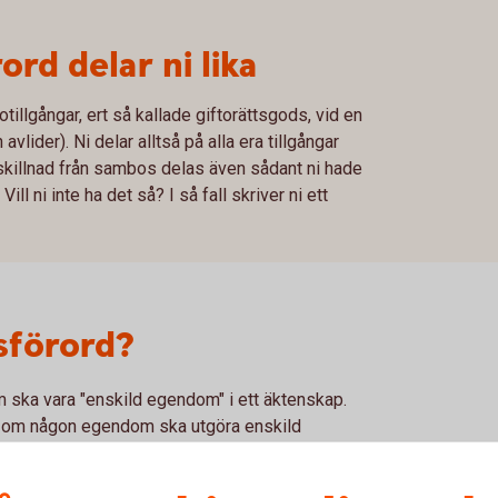
rd delar ni lika
totillgångar, ert så kallade giftorättsgods, vid en
avlider). Ni delar alltså på alla era tillgångar
l skillnad från sambos delas även sådant ni hade
ill ni inte ha det så? I så fall skriver ni ett
sförord?
m ska vara "enskild egendom" i ett äktenskap.
 om någon egendom ska utgöra enskild
bodelning. Ni kan skriva det innan ni gifter