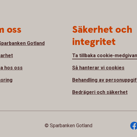
 oss
Säkerhet och
integritet
parbanken Gotland
barhet
Ta tillbaka cookie-medgiva
a hos oss
Så hanterar vi cookies
sring
Behandling av personuppgif
Bedrägeri och säkerhet
© Sparbanken Gotland