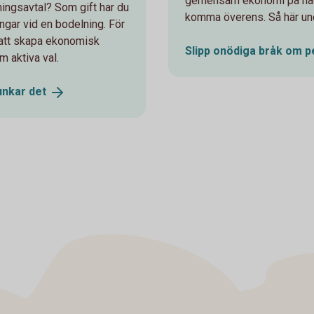
gemensam ekonomi på något 
ingsavtal? Som gift har du
komma överens. Så här und
ångar vid en bodelning. För
 att skapa ekonomisk
Slipp onödiga bråk om
p
 aktiva val.
funkar
det