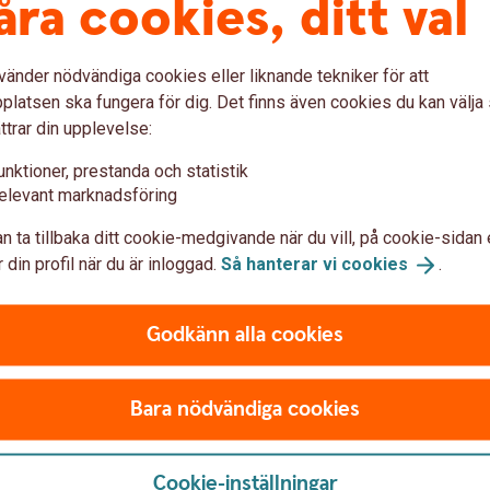
åra cookies, ditt val
ller testamente, även kan ha erhållit
sådan situation ingår inte dessa tillgångar
vänder nödvändiga cookies eller liknande tekniker för att
latsen ska fungera för dig. Det finns även cookies du kan välj
ttrar din upplevelse:
kapsförord
unktioner, prestanda och statistik
elevant marknadsföring
n ta tillbaka ditt cookie-medgivande när du vill, på cookie-sidan 
 din profil när du är inloggad.
Så hanterar vi
cookies
.
igt och kan skrivas antingen innan, eller under,
Godkänn alla cookies
h underskrivet av båda parter. Inga vittnen
Bara nödvändiga cookies
a enskild egendom
e tillgångar som ska vara "enskild egendom" och
Cookie-inställningar