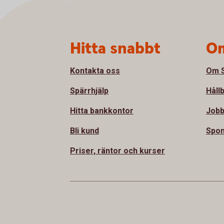
Sidfot
Hitta snabbt
Om
Kontakta oss
Om S
Spärrhjälp
Håll
Hitta bankkontor
Jobb
Bli kund
Spon
Priser, räntor och kurser