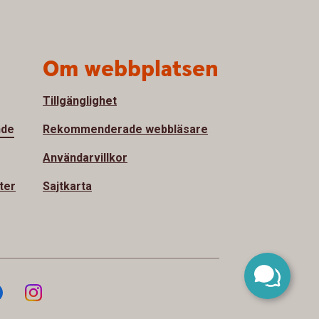
Om webbplatsen
Tillgänglighet
nde
Rekommenderade webbläsare
Användarvillkor
ter
Sajtkarta