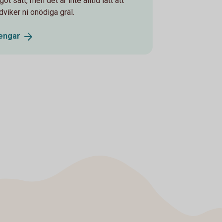
sätt, men det är inte alltid lätt att
viker ni onödiga gräl.
engar