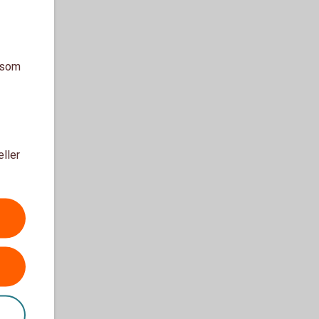
a som
eller