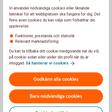
småbarnsår
Vi använder nödvändiga cookies eller liknande
tekniker för att webbplatsen ska fungera för dig. Det
Bildar man familj är det särskilt viktigt att tänka på att
finns även cookies du kan välja som förbättrar din
jämställa ekonomin inom hushållet under småbarnsåren.
upplevelse:
Det gör man bäst genom att försöka dela lika på
föräldraledighet, VAB-dagar och eventuellt deltidsarbete.
Funktioner, prestanda och statistik
Relevant marknadsföring
Om den ena partnern stannar hemma
Du kan ta tillbaka ditt cookie-medgivande när du vill,
med barnen länge
på cookie-sidan eller under din profil när du är
inloggad.
Så hanterar vi
cookies
.
Den som i större utsträckning är frånvarande från sitt arbete
har inte bara en lägre lön under den tiden, utan också sämre
Godkänn alla cookies
förutsättning att spara för sin ekonomiska trygghet.
– När barnen är små är det inte ovanligt att den med lägre
Bara nödvändiga cookies
inkomst är den som tar en större del av föräldraledighet,
VAB och kanske även jobbar deltid några år. Det minskar
inkomsten och därmed möjligheten att spara.