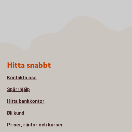
Sidfot
Hitta snabbt
Kontakta oss
Spärrhjälp
Hitta bankkontor
Bli kund
Priser, räntor och kurser