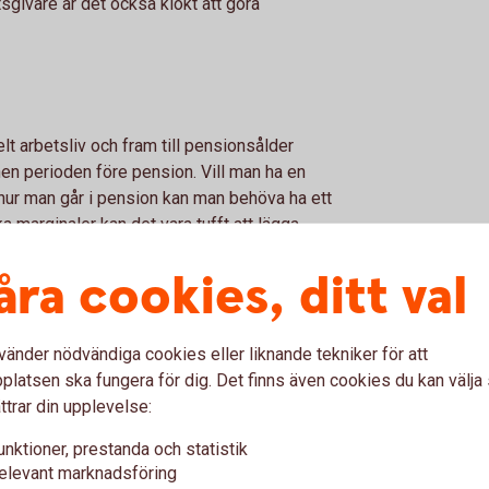
tsgivare är det också klokt att göra
lt arbetsliv och fram till pensionsålder
en perioden före pension. Vill man ha en
h hur man går i pension kan man behöva ha ett
marginaler kan det vara tufft att lägga
rona kan göra skillnad och om det är möjligt
åra cookies, ditt val
ma varje månad i ett eget pensionssparande.
ikt.
vänder nödvändiga cookies eller liknande tekniker för att
latsen ska fungera för dig. Det finns även cookies du kan välj
ttrar din upplevelse:
nat land kan Pensionsmyndigheten hjälpa dig
EU och EES. Det finns även andra länder där
unktioner, prestanda och statistik
kan. Hör av dig till dem i god tid, minst
elevant marknadsföring