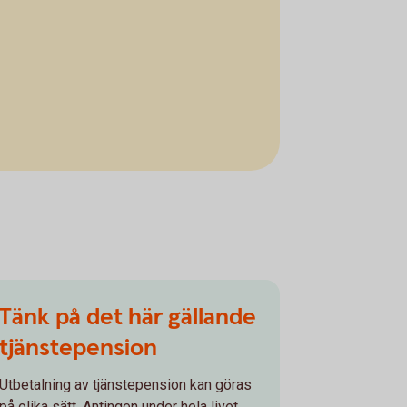
Tänk på det här gällande
tjänstepension
Utbetalning av tjänstepension kan göras
på olika sätt. Antingen under hela livet