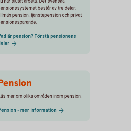
du har slutat arbeta. Det svenska
pensionssystemet består av tre delar:
allmän pension, tjänstepension och privat
pensionssparande.
Vad är pension? Förstå pensionens
delar
Pension
Läs mer om olika områden inom pension.
Pension - mer
information