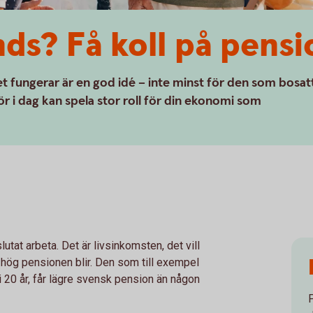
ds? Få koll på pens
et fungerar är en god idé – inte minst för den som bosat
ör i dag kan spela stor roll för din ekonomi som
utat arbeta. Det är livsinkomsten, det vill
r hög pensionen blir. Den som till exempel
r i 20 år, får lägre svensk pension än någon