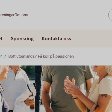
reningar
Om oss
et
Sponsring
Kontakta oss
on
Bott utomlands? Få koll på pensionen