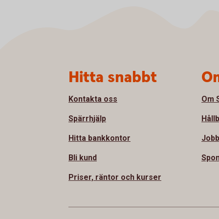
Sidfot
Hitta snabbt
Om
Kontakta oss
Om S
Spärrhjälp
Håll
Hitta bankkontor
Jobb
Bli kund
Spon
Priser, räntor och kurser