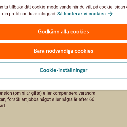
onsutbetalning.
n ta tillbaka ditt cookie-medgivande när du vill, på cookie-sidan 
 din profil när du är inloggad.
Så hanterar vi
cookies
.
åverka pensionen
Godkänn alla cookies
m gör avsättning till din tjänstepension, den är
Bara nödvändiga cookies
ension.
 skillnad eftersom det är livsinkomsten som
Cookie-inställningar
tidigt som möjligt och öka beloppet allt eftersom.
på sikt.
inkomst och pensionsavsättningar kan ni välja att
nsion (om ni är gifta) eller kompensera varandra
 försök att jobba något eller några år efter 66
ärt.