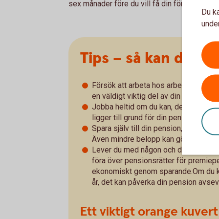
sex månader före du vill få din första pensi
Du ka
under
Tips – så kan du p
Försök att arbeta hos arbetsgivare so
en väldigt viktig del av din framtida p
Jobba heltid om du kan, det gör stor
ligger till grund för din pension.
Spara själv till din pension, börja så 
Även mindre belopp kan göra skillnad 
Lever du med någon och det skiljer i 
föra över pensionsrätter för premiepe
ekonomiskt genom sparande.Om du kan,
år, det kan påverka din pension avsev
Ett viktigt orange kuvert