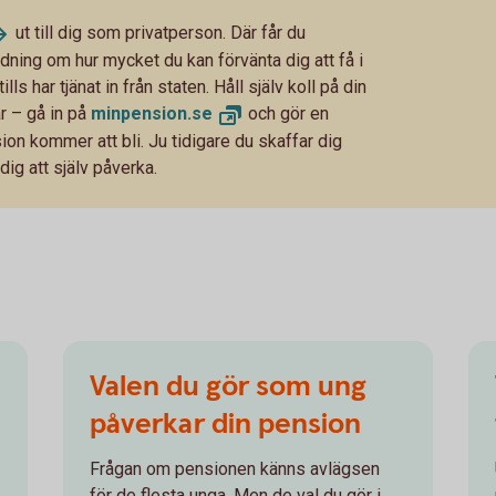
ut till dig som privatperson. Där får du
ning om hur mycket du kan förvänta dig att få i
ls har tjänat in från staten. Håll själv koll på din
r – gå in på
minpension.
se
och gör en
on kommer att bli. Ju tidigare du skaffar dig
dig att själv påverka.
Valen du gör som ung
påverkar din pension
Frågan om pensionen känns avlägsen
för de flesta unga. Men de val du gör i