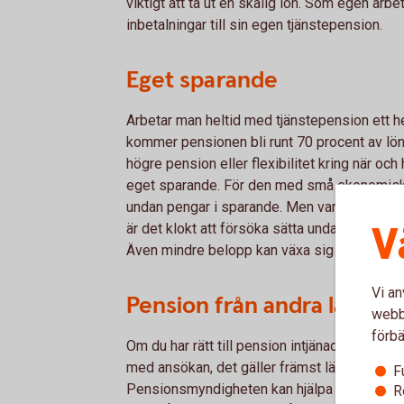
viktigt att ta ut en skälig lön. Som egen arbe
inbetalningar till sin egen tjänstepension.
Eget sparande
Arbetar man heltid med tjänstepension ett he
kommer pensionen bli runt 70 procent av lön
högre pension eller flexibilitet kring när oc
eget sparande. För den med små ekonomiska 
undan pengar i sparande. Men varje sparad k
V
är det klokt att försöka sätta undan en sum
Även mindre belopp kan växa sig större på s
Vi an
Pension från andra länder
webbp
förbä
Om du har rätt till pension intjänad i ett an
med ansökan, det gäller främst länder inom 
F
Pensionsmyndigheten kan hjälpa dig med ansö
R