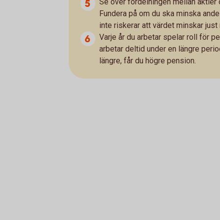
Se över fördelningen mellan aktier 
Fundera på om du ska minska andele
inte riskerar att värdet minskar just
Varje år du arbetar spelar roll för 
arbetar deltid under en längre period
längre, får du högre pension.