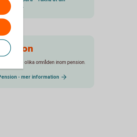
pension
Pension
Läs mer om olika områden inom pension.
Pension - mer
information