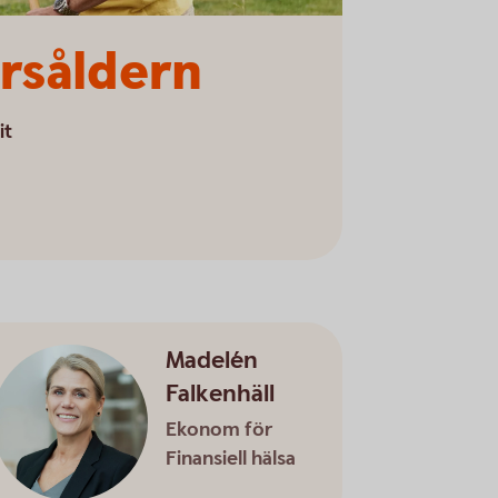
årsåldern
it
Madelén
Falkenhäll
Ekonom för
Finansiell hälsa