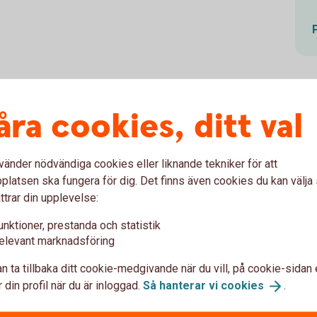
åra cookies, ditt val
sionsspara vid 50
vänder nödvändiga cookies eller liknande tekniker för att
 gå in på
minpension.
se
för att se vad du
latsen ska fungera för dig. Det finns även cookies du kan välj
ensionär. De flesta svenskar kan räkna med
ttrar din upplevelse:
 pensionär. Om det funkar för dig – bra! Om
. På
sparbankengotland.se/
pension
unktioner, prestanda och statistik
ån vad du önskar leva på.
elevant marknadsföring
tta höjas successivt. Med ett sparande kan
n ta tillbaka ditt cookie-medgivande när du vill, på cookie-sidan 
r du vill gå i pension.
 din profil när du är inloggad.
Så hanterar vi
cookies
.