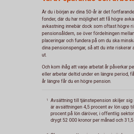
Är du i början av dina 50-år är det fortfarande
fonder, där du har möjlighet att få högre avk
avkastning innebär dock som oftast högre ris
pensionsåldern, se över fördelningen mellan
placeringar och fundera på om du ska minska 
dina pensionspengar, så att du inte riskerar 
ut.
Och kom ihåg att varje arbetat år påverkar pe
eller arbetar deltid under en längre period, f
år längre får du en högre pension.
Avsättning till tjänstepension skiljer sig 
1
är avsättningen 4,5 procent av lön upp t
procent på lön däröver, i offentlig sektor
drygt 52 000 kronor per månad och 31,5 