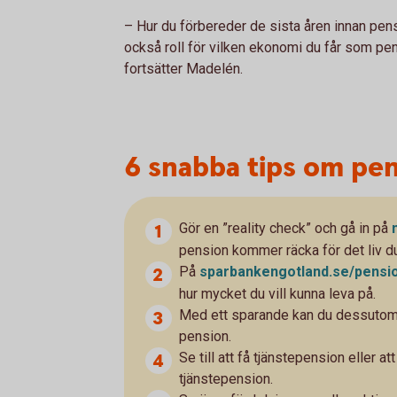
– Hur du förbereder de sista åren innan pens
också roll för vilken ekonomi du får som pens
fortsätter Madelén.
6 snabba tips om pe
Gör en ”reality check” och gå in på
pension kommer räcka för det liv du 
På
sparbankengotland.se/
pensi
hur mycket du vill kunna leva på.
Med ett sparande kan du dessutom öka
pension.
Se till att få tjänstepension eller 
tjänstepension.