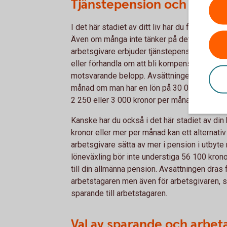
Tjänstepension och lönevä
I det här stadiet av ditt liv har du förhoppni
Även om många inte tänker på det är det den 
arbetsgivare erbjuder tjänstepension. Om inte
eller förhandla om att bli kompenserad på an
motsvarande belopp. Avsättningen till tjänst
månad om man har en lön på 30 000 kronor. 
2 250 eller 3 000 kronor per
månad
1
.
Kanske har du också i det här stadiet av din 
kronor eller mer per månad kan ett alternativ v
arbetsgivare sätta av mer i pension i utbyte 
löneväxling bör inte understiga 56 100 kron
till din allmänna pension. Avsättningen dras f
arbetstagaren men även för arbetsgivaren, som 
sparande till arbetstagaren.
Val av sparande och arbeta