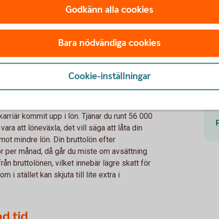
xling
Godkänn alla cookies
ngsvis koll på det där med tjänstepension.
viktigaste löneförmånen. Se till att din
Bara nödvändiga cookies
, försök få din arbetsgivare att göra det,
nat sätt och sätt upp ett eget sparande på
epension är 1 350 eller 1 800 kronor per
Cookie-inställningar
Med en lön på 50 000 kronor är avsättningen
karriär kommit upp i lön. Tjänar du runt 56 000
ara att löneväxla, det vill säga att låta din
mot mindre lön. Din bruttolön efter
or per månad, då går du miste om avsättning
rån bruttolönen, vilket innebär lägre skatt för
i stället kan skjuta till lite extra i
d tid