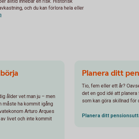
r alltid innebär en risk. Historisk
avkastning, och du kan förlora hela eller
a
 börja
Planera ditt pen
Tio, fem eller ett år? Oavse
det en god idé att planera 
idig ålder vet man ju – men
som kan göra skillnad för 
en måste ha kommit igång
privatekonom Arturo Arques
Planera ditt pensionsutt
n av livet och inte kommit