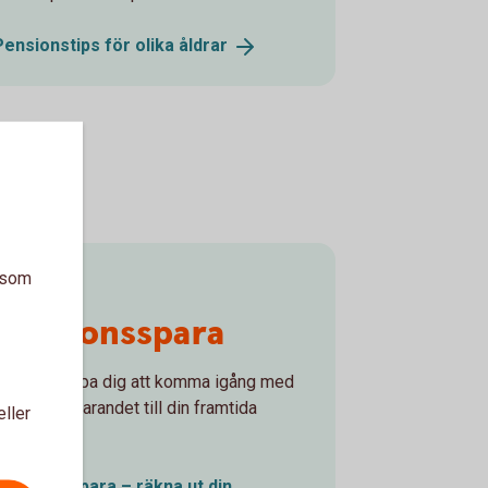
Pensionstips för olika
åldrar
Börja
a som
pensionsspara
Låt oss hjälpa dig att komma igång med
pensionssparandet till din framtida
eller
pension!
Pensionsspara – räkna ut din