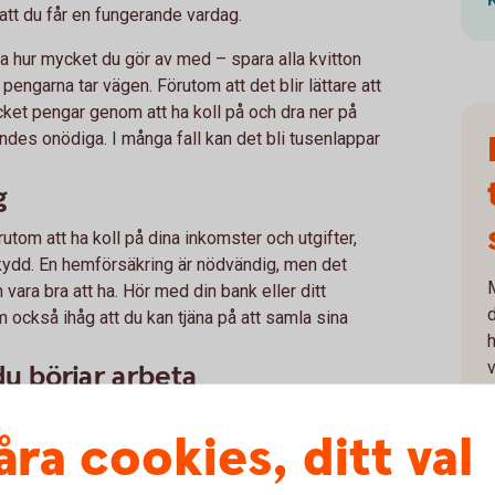
att du får en fungerande vardag.
na hur mycket du gör av med – spara alla kvitton
pengarna tar vägen. Förutom att det blir lättare att
ket pengar genom att ha koll på och dra ner på
des onödiga. I många fall kan det bli tusenlappar
g
örutom att ha koll på dina inkomster och utgifter,
sskydd. En hemförsäkring är nödvändig, men det
vara bra att ha. Hör med din bank eller ditt
 också ihåg att du kan tjäna på att samla sina
du börjar arbeta
 gå med i en a-kassa. Det är en slags försäkring som
åra cookies, ditt val
du skulle bli arbetslös. För att ha rätt till ersättning
man vara arbetssökande och uppfylla vissa krav