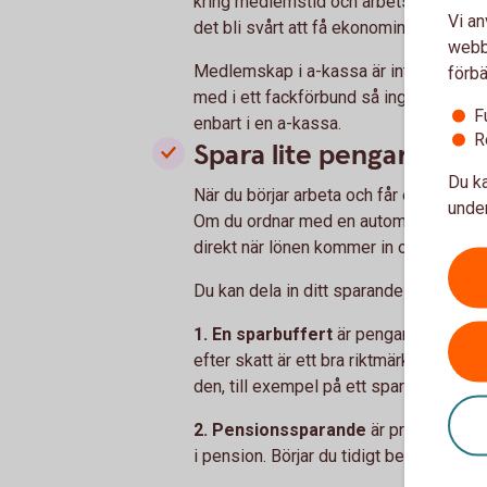
kring medlemstid och arbetstid. Hör m
Vi an
det bli svårt att få ekonomin att gå ih
webbp
Medlemskap i a-kassa är inte detsamm
förbä
med i ett fackförbund så ingår medlem
F
enbart i en a-kassa.
R
Spara lite pengar varj
Du ka
När du börjar arbeta och får egen inko
under
Om du ordnar med en automatisk överfö
direkt när lönen kommer in och det är st
Du kan dela in ditt sparande i tre delar:
1. En sparbuffert
är pengar man kan t
efter skatt är ett bra riktmärke, och 
den, till exempel på ett sparkonto.
2. Pensionssparande
är precis vad d
i pension. Börjar du tidigt behöver du 