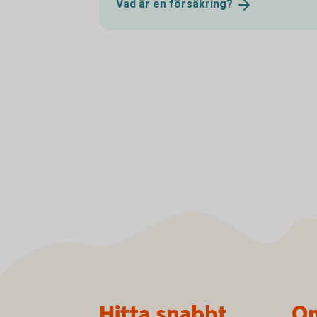
Vad är en
försäkring?
Sidfot
Hitta snabbt
Om