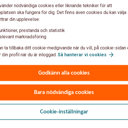
ed din a-kassa vad som gäller. Utan a-kassa kan
vänder nödvändiga cookies eller liknande tekniker för att
op som arbetslös.
latsen ska fungera för dig. Det finns även cookies du kan välj
a som medlemskap i ett fackförbund. Vill du vara
ttrar din upplevelse:
skap i a-kassa, men det går också att gå med
unktioner, prestanda och statistik
elevant marknadsföring
e månad
n ta tillbaka ditt cookie-medgivande när du vill, på cookie-sidan 
mst är det bra att komma igång med ett sparande.
 din profil när du är inloggad.
Så hanterar vi
cookies
.
ring från lönekontot varje månad dras pengarna
örre chans att du lär dig att leva utan dem.
Godkänn alla cookies
a av om något oförutsett händer. Två månadslöner
Bara nödvändiga cookies
bufferten bör placeras där man snabbt kan komma åt
Cookie-inställningar
et låter som: sparande som du använder när du går
inte sätta av så mycket pengar varje månad.