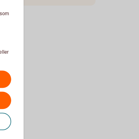
a som
eller