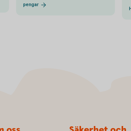
pengar
 oss
Säkerhet och