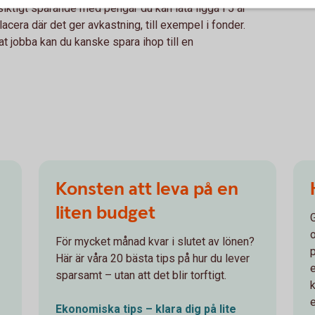
gsiktigt sparande med pengar du kan låta ligga i 5 år
acera där det ger avkastning, till exempel i fonder.
t jobba kan du kanske spara ihop till en
Konsten att leva på en
liten budget
För mycket månad kvar i slutet av lönen?
Här är våra 20 bästa tips på hur du lever
sparsamt – utan att det blir torftigt.
Ekonomiska tips – klara dig på lite