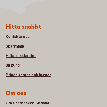
Sidfot
Hitta snabbt
Kontakta oss
Spärrhjälp
Hitta bankkontor
Bli kund
Priser, räntor och kurser
Om oss
Om Sparbanken Gotland