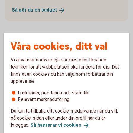
Så gör du en
budget
Våra cookies, ditt val
Försäkra din ekonomi
Vi använder nödvändiga cookies eller liknande
Ekonomin kan svänga, det har vi sett de senaste
tekniker för att webbplatsen ska fungera för dig. Det
åren. Med en försäkring ökar du tryggheten för dig
finns även cookies du kan välja som förbättrar din
och din familj.
upplevelse:
Nödvändig och bra att
ha-försäkringar
Funktioner, prestanda och statistik
Relevant marknadsföring
Du kan ta tillbaka ditt cookie-medgivande när du vill,
på cookie-sidan eller under din profil när du är
Prognos för ekonomin framöver
inloggad.
Så hanterar vi
cookies
.