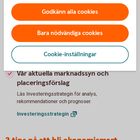
Godkänn alla cookies
Hur kommer ekonomin att utvecklas
för Sverige och omvärlden?
Bara nödvändiga cookies
Läs vår konjunkturrapport - Swedbank Economic
Outlook - där våra experter delar med sig av sina
prognoser.
Cookie-inställningar
Swedbank Economic
Outlook
Vår aktuella marknadssyn och
placeringsförslag
Läs Investeringsstrategin för analys,
rekommendationer och prognoser.
Investeringsstrategin