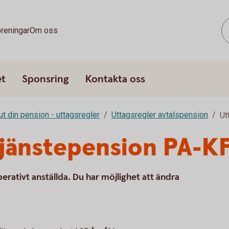
reningar
Om oss
et
Sponsring
Kontakta oss
ut din pension - uttagsregler
Uttagsregler avtalspension
Ut
tjänstepension PA-K
rativt anställda. Du har möjlighet att ändra