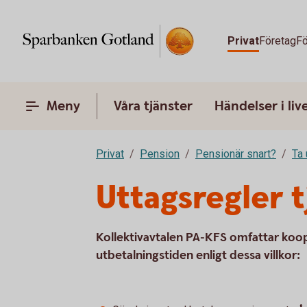
Privat
Företag
Fö
Meny
Våra tjänster
Händelser i liv
Privat
Pension
Pensionär snart?
Ta 
Uttagsregler 
Kollektivavtalen PA-KFS omfattar koope
utbetalningstiden enligt dessa villkor: