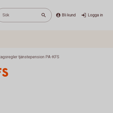
Sök
Bli kund
Logga in
tagsregler tjänstepension PA-KFS
FS