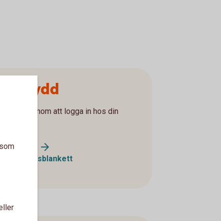
ngsskydd
gsskydd genom att logga in hos din
 blankett.
a som
ngsskydd?
ydd (omvalsblankett
eller