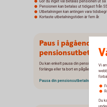
Gör du inget val betalas pensionen ut så 
Pensionen kan betalas ut tidigast från 55
Utbetalningen kan antingen vara tidsbegrän
Kortaste utbetalningstiden är fem år.
Paus i pågående
V
pensionsutbetalni
Du kan enkelt pausa din pensionsutbetaln
Vi an
förlänga eller ta bort en pågående paus.
webbp
förbä
Pausa din pensionsutbetalning
F
R
Du ka
under