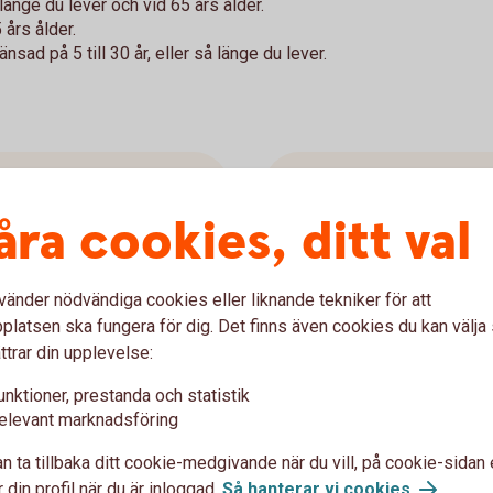
länge du lever och vid 65 års ålder.
 års ålder.
sad på 5 till 30 år, eller så länge du lever.
Återbetalni
åra cookies, ditt val
ng
Du kan ändra återbetalnin
valcentral eller använda en
ing och även förkorta,
vänder nödvändiga cookies eller liknande tekniker för att
latsen ska fungera för dig. Det finns även cookies du kan välj
Behöver du återbetalni
ttrar din upplevelse:
Ändra återbetalningssk
pensionsvalet.se)
unktioner, prestanda och statistik
elevant marknadsföring
n ta tillbaka ditt cookie-medgivande när du vill, på cookie-sidan 
 din profil när du är inloggad.
Så hanterar vi cookies
.